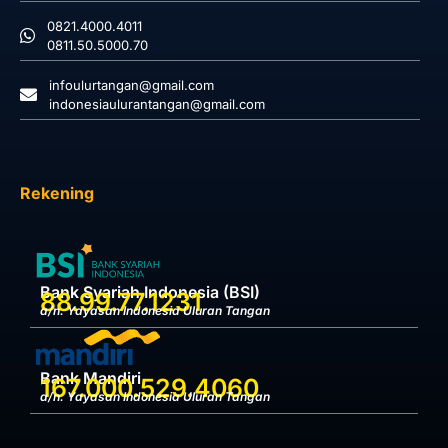
0821.4000.4011
0811.50.5000.70
infoulurtangan@gmail.com
indonesiaulurantangan@gmail.com
Rekening
Bank Syariah Indonesia (BSI)
88.99.77.1231
a/n. Yayasan Indonesia Uluran Tangan
Bank Mandiri
167.000.529.4060
a/n. Yayasan Indonesia Uluran Tangan