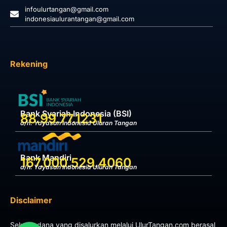
infoulurtangan@gmail.com
indonesiaulurantangan@gmail.com
Rekening
Bank Syariah Indonesia (BSI)
88.99.77.1231
a/n. Yayasan Indonesia Uluran Tangan
Bank Mandiri
167.000.529.4060
a/n. Yayasan Indonesia Uluran Tangan
Disclaimer
Seluruh dana yang disalurkan melalui UlurTangan.com berasal