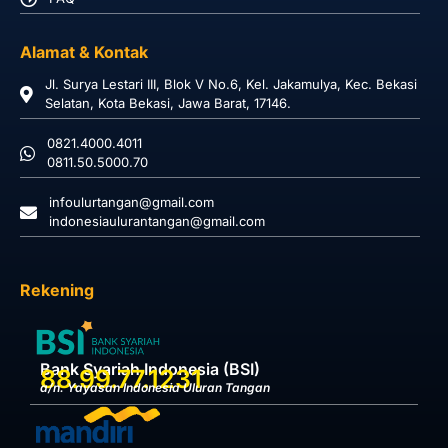
Alamat & Kontak
Jl. Surya Lestari III, Blok V No.6, Kel. Jakamulya, Kec. Bekasi
Selatan, Kota Bekasi, Jawa Barat, 17146.
0821.4000.4011
0811.50.5000.70
infoulurtangan@gmail.com
indonesiaulurantangan@gmail.com
Rekening
Bank Syariah Indonesia (BSI)
88.99.77.1231
a/n. Yayasan Indonesia Uluran Tangan