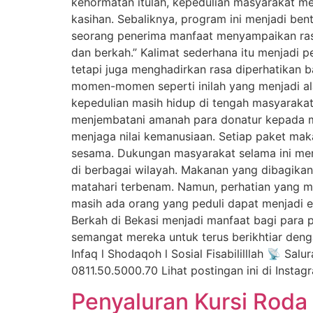
kehormatan itulah, kepedulian masyarakat me
kasihan. Sebaliknya, program ini menjadi ben
seorang penerima manfaat menyampaikan rasa 
dan berkah.” Kalimat sederhana itu menjadi
tetapi juga menghadirkan rasa diperhatikan 
momen-momen seperti inilah yang menjadi al
kepedulian masih hidup di tengah masyarakat
menjembatani amanah para donatur kepada m
menjaga nilai kemanusiaan. Setiap paket ma
sesama. Dukungan masyarakat selama ini mem
di berbagai wilayah. Makanan yang dibagika
matahari terbenam. Namun, perhatian yang me
masih ada orang yang peduli dapat menjadi 
Berkah di Bekasi menjadi manfaat bagi par
semangat mereka untuk terus berikhtiar den
Infaq l Shodaqoh l Sosial Fisabililllah 📡 S
0811.50.5000.70 Lihat postingan ini di Inst
Penyaluran Kursi Roda 