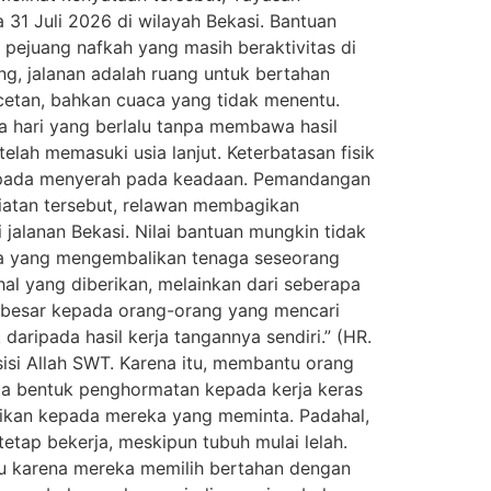
31 Juli 2026 di wilayah Bekasi. Bantuan
ejuang nafkah yang masih beraktivitas di
ang, jalanan adalah ruang untuk bertahan
acetan, bahkan cuaca yang tidak menentu.
ula hari yang berlalu tanpa membawa hasil
lah memasuki usia lanjut. Keterbatasan fisik
ripada menyerah pada keadaan. Pemandangan
giatan tersebut, relawan membagikan
alanan Bekasi. Nilai bantuan mungkin tidak
eda yang mengembalikan tenaga seseorang
hal yang diberikan, melainkan dari seberapa
g besar kepada orang-orang yang mencari
aripada hasil kerja tangannya sendiri.” (HR.
sisi Allah SWT. Karena itu, membantu orang
a bentuk penghormatan kepada kerja keras
rikan kepada mereka yang meminta. Padahal,
tap bekerja, meskipun tubuh mulai lelah.
ru karena mereka memilih bertahan dengan