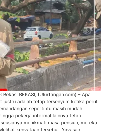
6 Bekasi BEKASI, (Ulurtangan.com) – Apa
t justru adalah tetap tersenyum ketika perut
 Pemandangan seperti itu masih mudah
hingga pekerja informal lainnya tetap
g seusianya menikmati masa pensiun, mereka
 Melihat kenyataan tersebut, Yayasan