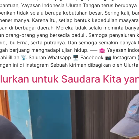
 bantuan, Yayasan Indonesia Uluran Tangan terus berupaya
rikan tidak selalu berupa kebutuhan besar. Sering kali, ba
nerimanya. Karena itu, setiap bentuk kepedulian masyara
n di berbagai daerah. Mereka tidak selalu meminta banya
n orang-orang yang bersedia peduli. Semoga penyaluran kur
ib, Ibu Erna, serta putranya. Dan semoga semakin banya
engah berjuang menghadapi ujian hidup. —– 🏩 Yayasan Ind
isabililllah 📡 Saluran Whatsapp 🖥️ Facebook 📷 Instagram
ingan ini di Instagram Sebuah kiriman dibagikan oleh Ulu
urkan untuk Saudara Kita yan