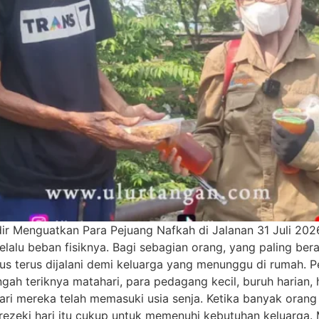
ir Menguatkan Para Pejuang Nafkah di Jalanan 31 Juli 202
lalu beban fisiknya. Bagi sebagian orang, yang paling bera
rus terus dijalani demi keluarga yang menunggu di rumah.
ngah teriknya matahari, para pedagang kecil, buruh harian, 
ari mereka telah memasuki usia senja. Ketika banyak oran
ap rezeki hari itu cukup untuk memenuhi kebutuhan keluarga.