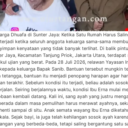
uarga Dhuafa di Sunter Jaya: Ketika Satu Rumah Harus Sali
 terjadi ketika seluruh anggota keluarga sama-sama membu
yimpan kenyataan yang tidak banyak terlihat. Di balik pin
r Jaya, Kecamatan Tanjung Priok, Jakarta Utara, terdapat 
l ujian yang berat. Pada 28 Juli 2026, relawan Yayasan I
 kepada keluarga Bapak Sanib. Bantuan tersebut mungkin te
tetangga, bantuan itu menjadi penopang harapan agar hari 
 terakhir. Sebelum kondisi itu terjadi, beliau adalah soso
jalan. Seiring berjalannya waktu, kondisi Ibu Erna mulai 
obaan kembali datang. Kali ini, sang ayah yang justru meng
 berada dalam masa pemulihan harus merawat ayahnya, seka
erhenti sampai di situ. Anak semata wayang Ibu Erna diketa
la. Sejak bayi, ia juga telah kehilangan sosok ayah karen
uangan yang berbeda-beda, tetapi saling bergantung satu s