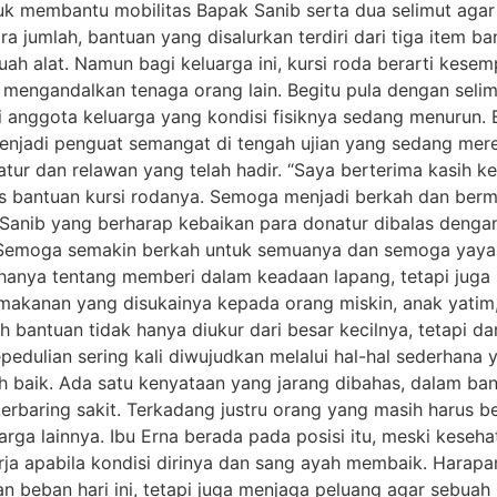
uk membantu mobilitas Bapak Sanib serta dua selimut agar 
a jumlah, bantuan yang disalurkan terdiri dari tiga item 
uah alat. Namun bagi keluarga ini, kursi roda berarti kes
 mengandalkan tenaga orang lain. Begitu pula dengan selim
anggota keluarga yang kondisi fisiknya sedang menurun. B
menjadi penguat semangat di tengah ujian yang sedang mere
ur dan relawan yang telah hadir. “Saya berterima kasih k
s bantuan kursi rodanya. Semoga menjadi berkah dan berma
Sanib yang berharap kebaikan para donatur dibalas denga
. Semoga semakin berkah untuk semuanya dan semoga yaya
hanya tentang memberi dalam keadaan lapang, tetapi jug
akanan yang disukainya kepada orang miskin, anak yatim, 
 bantuan tidak hanya diukur dari besar kecilnya, tetapi d
epedulian sering kali diwujudkan melalui hal-hal sederha
h baik. Ada satu kenyataan yang jarang dibahas, dalam ban
rbaring sakit. Terkadang justru orang yang masih harus b
ga lainnya. Ibu Erna berada pada posisi itu, meski keseha
rja apabila kondisi dirinya dan sang ayah membaik. Harapa
n beban hari ini, tetapi juga menjaga peluang agar sebuah