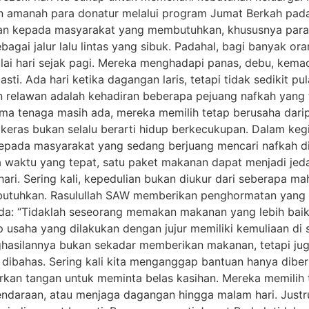
 amanah para donatur melalui program Jumat Berkah pada 
n kepada masyarakat yang membutuhkan, khususnya para p
bagai jalur lalu lintas yang sibuk. Padahal, bagi banyak or
ulai hari sejak pagi. Mereka menghadapi panas, debu, kem
asti. Ada hari ketika dagangan laris, tetapi tidak sedikit p
 relawan adalah kehadiran beberapa pejuang nafkah yang te
lama tenaga masih ada, mereka memilih tetap berusaha da
 keras bukan selalu berarti hidup berkecukupan. Dalam ke
ada masyarakat yang sedang berjuang mencari nafkah di j
ada waktu yang tepat, satu paket makanan dapat menjadi j
ari. Sering kali, kepedulian bukan diukur dari seberapa ma
 dibutuhkan. Rasulullah SAW memberikan penghormatan yan
da: “Tidaklah seseorang memakan makanan yang lebih baik d
 usaha yang dilakukan dengan jujur memiliki kemuliaan di 
asilannya bukan sekadar memberikan makanan, tetapi jug
 dibahas. Sering kali kita menganggap bantuan hanya dibe
kan tangan untuk meminta belas kasihan. Mereka memilih te
ndaraan, atau menjaga dagangan hingga malam hari. Just