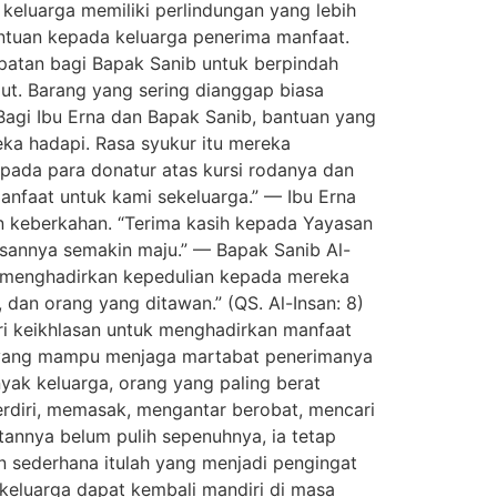
keluarga memiliki perlindungan yang lebih
bantuan kepada keluarga penerima manfaat.
empatan bagi Bapak Sanib untuk berpindah
ut. Barang yang sering dianggap biasa
agi Ibu Erna dan Bapak Sanib, bantuan yang
ka hadapi. Rasa syukur itu mereka
epada para donatur atas kursi rodanya dan
nfaat untuk kami sekeluarga.” — Ibu Erna
n keberkahan. “Terima kasih kepada Yayasan
sannya semakin maju.” — Bapak Sanib Al-
a menghadirkan kepedulian kepada mereka
dan orang yang ditawan.” (QS. Al-Insan: 8)
ari keikhlasan untuk menghadirkan manfaat
na yang mampu menjaga martabat penerimanya
yak keluarga, orang yang paling berat
erdiri, memasak, mengantar berobat, mencari
tannya belum pulih sepenuhnya, ia tetap
n sederhana itulah yang menjadi pengingat
 keluarga dapat kembali mandiri di masa