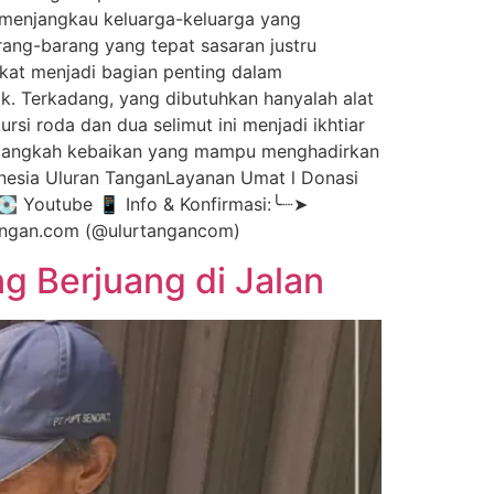
 menjangkau keluarga-keluarga yang
rang-barang yang tepat sasaran justru
kat menjadi bagian penting dalam
k. Terkadang, yang dibutuhkan hanyalah alat
si roda dan dua selimut ini menjadi ikhtiar
k langkah kebaikan yang mampu menghadirkan
onesia Uluran TanganLayanan Umat l Donasi
 💽 Youtube 📱 Info & Konfirmasi:╰┈➤
rtangan.com (@ulurtangancom)
g Berjuang di Jalan