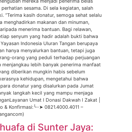
k mengubah mereka menjadi penerima belas
perhatian sesama. Di sela kegiatan, salah
. “Terima kasih donatur, semoga sehat selalu
anya menghadirkan makanan dan minuman,
daripada menerima bantuan. Bagi relawan,
tiap senyum yang hadir adalah bukti bahwa
, Yayasan Indonesia Uluran Tangan berupaya
 hanya menyalurkan bantuan, tetapi juga
rang-orang yang peduli terhadap perjuangan
n menjangkau lebih banyak penerima manfaat
yang diberikan mungkin habis sebelum
h kerasnya kehidupan, mengetahui bahwa
 para donatur yang disalurkan pada Jumat
banyak langkah kecil yang mampu menjaga
nganLayanan Umat l Donasi Dakwah l Zakat |
nfo & Konfirmasi:╰┈➤ 0821.4000.4011 –
rtangancom)
huafa di Sunter Jaya: