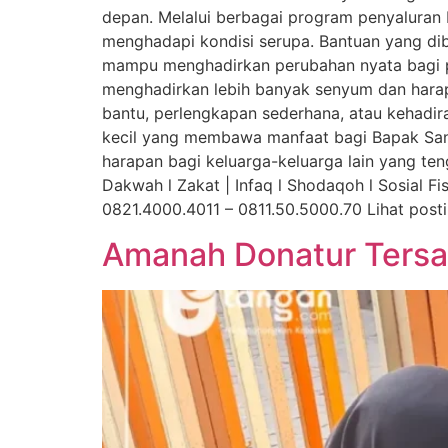
depan. Melalui berbagai program penyaluran
menghadapi kondisi serupa. Bantuan yang dibe
mampu menghadirkan perubahan nyata bagi pe
menghadirkan lebih banyak senyum dan harapa
bantu, perlengkapan sederhana, atau kehadira
kecil yang membawa manfaat bagi Bapak San
harapan bagi keluarga-keluarga lain yang t
Dakwah l Zakat | Infaq l Shodaqoh l Sosial F
0821.4000.4011 – 0811.50.5000.70 Lihat post
Amanah Donatur Tersal