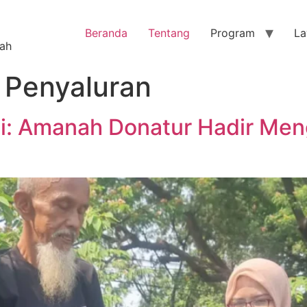
Beranda
Tentang
Program
La
nah
 Penyaluran
si: Amanah Donatur Hadir Men