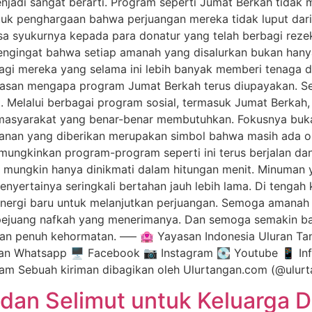
njadi sangat berarti. Program seperti Jumat Berkah tida
tuk penghargaan bahwa perjuangan mereka tidak luput dari 
syukurnya kepada para donatur yang telah berbagi rezeki
 pengingat bahwa setiap amanah yang disalurkan bukan h
bagi mereka yang selama ini lebih banyak memberi tenaga 
asan mengapa program Jumat Berkah terus diupayakan. Se
. Melalui berbagai program sosial, termasuk Jumat Berkah
asyarakat yang benar-benar membutuhkan. Fokusnya bukan
kanan yang diberikan merupakan simbol bahwa masih ada o
ungkinkan program-program seperti ini terus berjalan da
n mungkin hanya dinikmati dalam hitungan menit. Minuman 
nyertainya seringkali bertahan jauh lebih lama. Di tenga
energi baru untuk melanjutkan perjuangan. Semoga amanah
a pejuang nafkah yang menerimanya. Dan semoga semakin 
gan penuh kehormatan. —– 🏩 Yayasan Indonesia Uluran Ta
aluran Whatsapp 🖥️ Facebook 📷 Instagram 💽 Youtube 📱 I
agram Sebuah kiriman dibagikan oleh Ulurtangan.com (@ulu
dan Selimut untuk Keluarga D