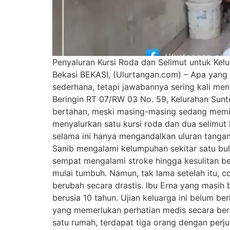
Penyaluran Kursi Roda dan Selimut untuk Kel
Bekasi BEKASI, (Ulurtangan.com) – Apa yang
sederhana, tetapi jawabannya sering kali men
Beringin RT 07/RW 03 No. 59, Kelurahan Sunte
bertahan, meski masing-masing sedang memiku
menyalurkan satu kursi roda dan dua selimut
selama ini hanya mengandalkan uluran tangan 
Sanib mengalami kelumpuhan sekitar satu bulan
sempat mengalami stroke hingga kesulitan ber
mulai tumbuh. Namun, tak lama setelah itu, c
berubah secara drastis. Ibu Erna yang masih
berusia 10 tahun. Ujian keluarga ini belum b
yang memerlukan perhatian medis secara berka
satu rumah, terdapat tiga orang dengan perj