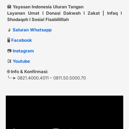
🏩
Yayasan Indonesia Uluran Tangan
Layanan Umat l Donasi Dakwah l Zakat | Infaq l
Shodaqoh l Sosial Fisabililllah
📡
Saluran Whatsapp
🖥️
Facebook
📷
Instagram
💽
Youtube
🌐
Info & Konfirmasi:
╰┈➤ 0821.4000.4011 – 0811.50.5000.70