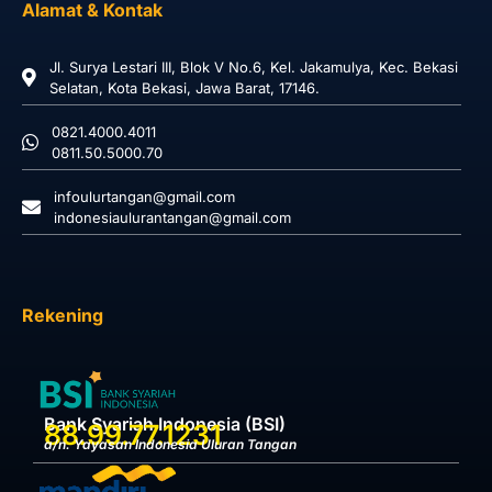
Alamat & Kontak
Jl. Surya Lestari III, Blok V No.6, Kel. Jakamulya, Kec. Bekasi
Selatan, Kota Bekasi, Jawa Barat, 17146.
0821.4000.4011
0811.50.5000.70
infoulurtangan@gmail.com
indonesiaulurantangan@gmail.com
Rekening
Bank Syariah Indonesia (BSI)
88.99.77.1231
a/n. Yayasan Indonesia Uluran Tangan