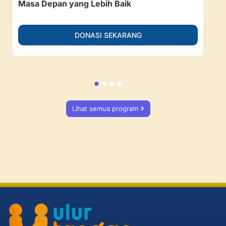
Masa Depan yang Lebih Baik
Ruan
DONASI SEKARANG
Lihat semua program