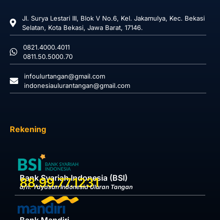
Jl. Surya Lestari III, Blok V No.6, Kel. Jakamulya, Kec. Bekasi
Selatan, Kota Bekasi, Jawa Barat, 17146.
0821.4000.4011
0811.50.5000.70
infoulurtangan@gmail.com
indonesiaulurantangan@gmail.com
Rekening
Bank Syariah Indonesia (BSI)
88.99.77.1231
a/n. Yayasan Indonesia Uluran Tangan