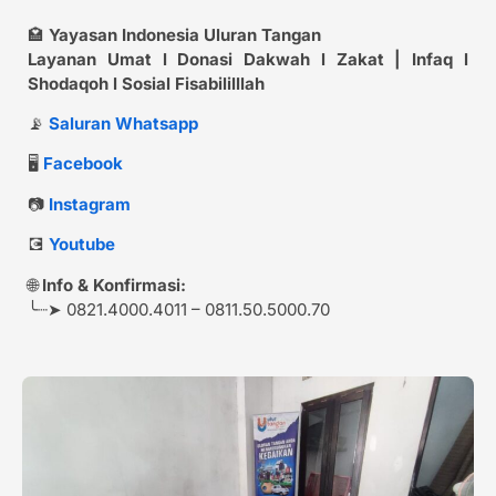
🏩
Yayasan Indonesia Uluran Tangan
Layanan Umat l Donasi Dakwah l Zakat | Infaq l
Shodaqoh l Sosial Fisabililllah
📡
Saluran Whatsapp
🖥️
Facebook
📷
Instagram
💽
Youtube
🌐
Info & Konfirmasi:
╰┈➤ 0821.4000.4011 – 0811.50.5000.70