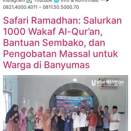
Instagram 💽 Youtube 🌐 Info & Konfirmasi:╰┈➤
0821.4000.4011 – 0811.50.5000.70
Safari Ramadhan: Salurkan
1000 Wakaf Al-Qur’an,
Bantuan Sembako, dan
Pengobatan Massal untuk
Warga di Banyumas