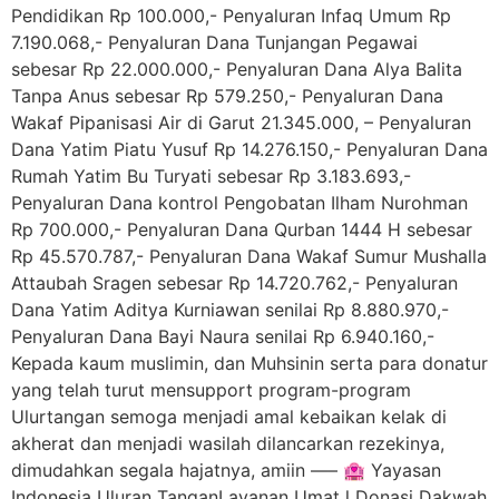
Pendidikan Rp 100.000,- Penyaluran Infaq Umum Rp
7.190.068,- Penyaluran Dana Tunjangan Pegawai
sebesar Rp 22.000.000,- Penyaluran Dana Alya Balita
Tanpa Anus sebesar Rp 579.250,- Penyaluran Dana
Wakaf Pipanisasi Air di Garut 21.345.000, – Penyaluran
Dana Yatim Piatu Yusuf Rp 14.276.150,- Penyaluran Dana
Rumah Yatim Bu Turyati sebesar Rp 3.183.693,-
Penyaluran Dana kontrol Pengobatan Ilham Nurohman
Rp 700.000,- Penyaluran Dana Qurban 1444 H sebesar
Rp 45.570.787,- Penyaluran Dana Wakaf Sumur Mushalla
Attaubah Sragen sebesar Rp 14.720.762,- Penyaluran
Dana Yatim Aditya Kurniawan senilai Rp 8.880.970,-
Penyaluran Dana Bayi Naura senilai Rp 6.940.160,-
Kepada kaum muslimin, dan Muhsinin serta para donatur
yang telah turut mensupport program-program
Ulurtangan semoga menjadi amal kebaikan kelak di
akherat dan menjadi wasilah dilancarkan rezekinya,
dimudahkan segala hajatnya, amiin —– 🏩 Yayasan
Indonesia Uluran TanganLayanan Umat l Donasi Dakwah