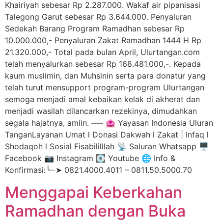
Khairiyah sebesar Rp 2.287.000. Wakaf air pipanisasi
Talegong Garut sebesar Rp 3.644.000. Penyaluran
Sedekah Barang Program Ramadhan sebesar Rp
10.000.000,- Penyaluran Zakat Ramadhan 1444 H Rp
21.320.000,- Total pada bulan April, Ulurtangan.com
telah menyalurkan sebesar Rp 168.481.000,-. Kepada
kaum muslimin, dan Muhsinin serta para donatur yang
telah turut mensupport program-program Ulurtangan
semoga menjadi amal kebaikan kelak di akherat dan
menjadi wasilah dilancarkan rezekinya, dimudahkan
segala hajatnya, amiin. —– 🏩 Yayasan Indonesia Uluran
TanganLayanan Umat l Donasi Dakwah l Zakat | Infaq l
Shodaqoh l Sosial Fisabililllah 📡 Saluran Whatsapp 🖥️
Facebook 📷 Instagram 💽 Youtube 🌐 Info &
Konfirmasi:╰┈➤ 0821.4000.4011 – 0811.50.5000.70
Menggapai Keberkahan
Ramadhan dengan Buka