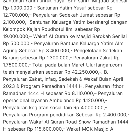
Santunan Yatim untuk bayar SPP santri Miqdad sebesar
Rp 1.000.000,- Santunan Yatim Yusuf sebesar Rp
12.700.000,– Penyaluran Sedekah Jumat sebesar Rp
2.100.000,- Santunan Keluarga Yatim bersinergi dengan
Kelompok Kajian Roudhotul Ilmi sebesar Rp
19.000.000,– Wakaf Al Quran ke Masjid Barokah Senilai
Rp 500.000,- Penyaluran Bantuan Keluarga Yatim Alm
Agung Sebesar Rp 3.400.000,- Pengelolaan Sedekah
Barang sebesar Rp 1.300.000,- Penyaluran Zakat Rp
1.7500.000,- Total pada bulan Maret Ulurtangan.com
telah menyalurkan sebesar Rp 42.250.000,-. B.
Penyaluran Zakat, Infaq, Sedekah & Wakaf Bulan April
2023 & Program Ramadhan 1444 H. Penyaluran Ifthor
Ramadhan 1444 H sebesar Rp 8.110.000,– Penyaluran
operasional layanan Ambulance Rp 1.120.000,-
Penyaluran kegiatan sosial lain Rp 4.000.000,-
Penyaluran Program pendidikan Sebesar Rp 2.400.000,-
Penyaluran Wakaf Al Quran Road Show Ramadhan 1444
H sebesar Rp 115.600.000,- Wakaf MCK Masjid Al