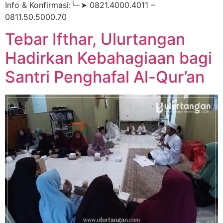
Info & Konfirmasi:╰┈➤ 0821.4000.4011 –
0811.50.5000.70
Tebar Ifthar, Ulurtangan
Hadirkan Kebahagiaan bagi
Santri Penghafal Al-Qur’an