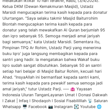
melakukan iktikaf 10 hari terakhir, Rabu, (3/4/2024).
Ketua DKM (Dewan Kemakmuran Masjid), Ustadz
Marsidi mengucapkan terima kasih kepada para donatur
Ulurtangan. “Saya selaku takmir Masjid Baiturrohim
Blontah mengucapkan terima kasih kepada para
donatur yang telah mewakafkan Al Quran berjumlah 95
dan iqro sebanyak 55. Semoga menjadi amal jariyah
bagi semuanya,” kata Ustadz Marsidi. Sementara itu,
Pimpinan TPQ Ar Rohim, Ustadz Parji yang menerima
buku Iqro’ juga langsung membagikan kepada para
santri yang hadir. Ia mengatakan bahwa Wakaf buku
Iqro sudah sangat dibutuhkan. Sebanyak 50 an santri
setiap hari belajar di Masjid Baitur Rohim, kecuali hari
Ahad. “InsyaAllah ini bermanfaat kepada santri kami,
terima kasih kepada para pewakif semua semoga jadi
amal jariyah,” tutur Ustadz Parji. —– 🏩 Yayasan
Indonesia Uluran TanganLayanan Umat l Donasi Dakwah
l Zakat | Infaq l Shodaqoh l Sosial Fisabililllah 📡 Saluran
Whatsapp 🖥️ Facebook 📷 Instagram 💽 Youtube 🌐