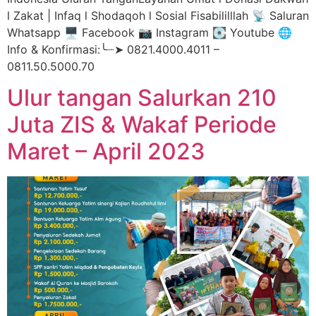
l Zakat | Infaq l Shodaqoh l Sosial Fisabililllah 📡 Saluran
Whatsapp 🖥️ Facebook 📷 Instagram 💽 Youtube 🌐
Info & Konfirmasi:╰┈➤ 0821.4000.4011 –
0811.50.5000.70
Ulur tangan Salurkan 210
Juta ZIS & Wakaf Periode
Maret – April 2023