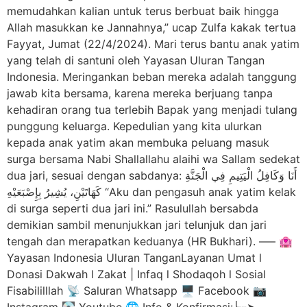
memudahkan kalian untuk terus berbuat baik hingga
Allah masukkan ke Jannahnya,” ucap Zulfa kakak tertua
Fayyat, Jumat (22/4/2024). Mari terus bantu anak yatim
yang telah di santuni oleh Yayasan Uluran Tangan
Indonesia. Meringankan beban mereka adalah tanggung
jawab kita bersama, karena mereka berjuang tanpa
kehadiran orang tua terlebih Bapak yang menjadi tulang
punggung keluarga. Kepedulian yang kita ulurkan
kepada anak yatim akan membuka peluang masuk
surga bersama Nabi Shallallahu alaihi wa Sallam sedekat
dua jari, sesuai dengan sabdanya: أَنَا وَكَافِلُ الْيَتِيمِ فِي الْجَنَّةِ
كَهَاتَيْنِ، يُشِيرُ بِإِصْبَعَيْهِ “Aku dan pengasuh anak yatim kelak
di surga seperti dua jari ini.” Rasulullah bersabda
demikian sambil menunjukkan jari telunjuk dan jari
tengah dan merapatkan keduanya (HR Bukhari). —– 🏩
Yayasan Indonesia Uluran TanganLayanan Umat l
Donasi Dakwah l Zakat | Infaq l Shodaqoh l Sosial
Fisabililllah 📡 Saluran Whatsapp 🖥️ Facebook 📷