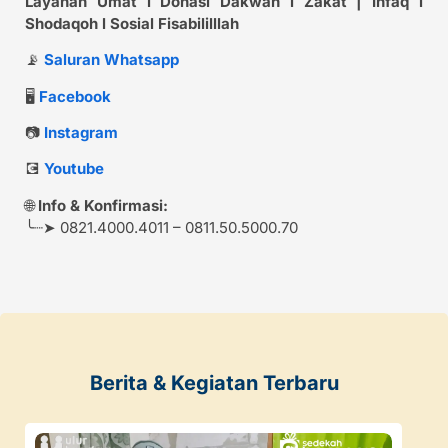
Layanan Umat l Donasi Dakwah l Zakat | Infaq l
Shodaqoh l Sosial Fisabililllah
📡
Saluran Whatsapp
🖥️
Facebook
📷
Instagram
💽
Youtube
🌐
Info & Konfirmasi:
╰┈➤ 0821.4000.4011 – 0811.50.5000.70
Berita & Kegiatan Terbaru