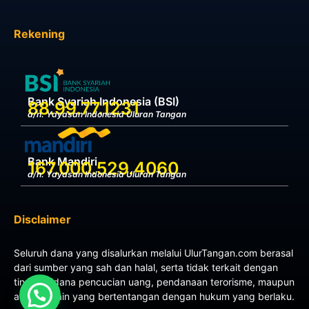
Rekening
Bank Syariah Indonesia (BSI)
88.99.77.1231
a/n. Yayasan Indonesia Uluran Tangan
Bank Mandiri
167.000.529.4060
a/n. Yayasan Indonesia Uluran Tangan
Disclaimer
Seluruh dana yang disalurkan melalui UlurTangan.com berasal
dari sumber yang sah dan halal, serta tidak terkait dengan
tindak pidana pencucian uang, pendanaan terorisme, maupun
aktivitas lain yang bertentangan dengan hukum yang berlaku.