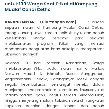
untuk 100 Warga Saat I’tikaf di Kampung
Mualaf Candi Cetho
KARANGANYAR, (Ulurtangan.com)
– Suasana
sepuluh malam di Kampung Mualaf Candi Cetho,
lereng Gunung Lawu, terasa lebih khusyuk dan penuh
keberkahan. Warga bersama para relawan
melaksanakan program i’tikaf yang menjadi
momentum penguatan iman sekaligus mempererat
ukhuwah Islamiyah.
Selama 10 hari terakhir Ramadhan, warga
melaksanakan i’tikaf pada malam hari di Markas
Dakwah Masjid Al Hikmah, Dusun Sanggrahan,
Anggrasmanis, Jenawi, Karanganyar. Meski dengan
segala keterbatasan, semangat mereka dalam
menjemput malam-malam kemuliaan, khususnya di
malam-malam ganjil, begitu terasa. Alhamdulillah,
hingga menjelang malam takbiran seluruh rangkaian
kegiatan berjalan dengan lancar dan penuh