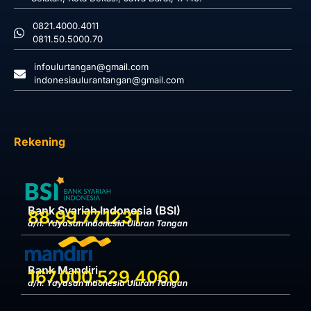
0821.4000.4011
0811.50.5000.70
infoulurtangan@gmail.com
indonesiaulurantangan@gmail.com
Rekening
Bank Syariah Indonesia (BSI)
88.99.77.1231
a/n. Yayasan Indonesia Uluran Tangan
Bank Mandiri
167.000.529.4060
a/n. Yayasan Indonesia Uluran Tangan