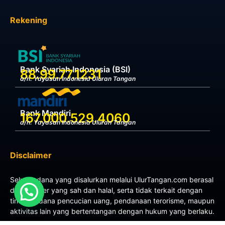
Rekening
Bank Syariah Indonesia (BSI)
88.99.77.1231
a/n. Yayasan Indonesia Uluran Tangan
Bank Mandiri
167.000.529.4060
a/n. Yayasan Indonesia Uluran Tangan
Disclaimer
Seluruh dana yang disalurkan melalui UlurTangan.com berasal
dari sumber yang sah dan halal, serta tidak terkait dengan
tindak pidana pencucian uang, pendanaan terorisme, maupun
aktivitas lain yang bertentangan dengan hukum yang berlaku.