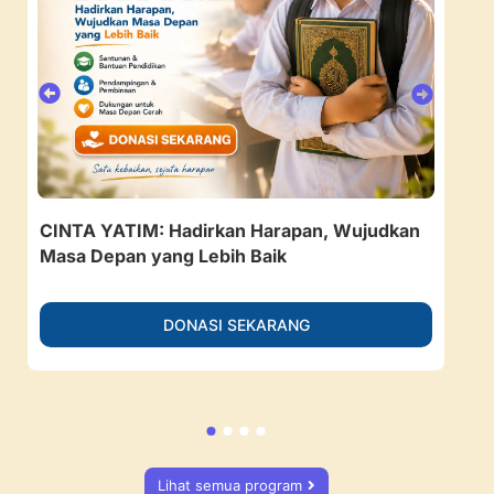
CINTA YATIM: Hadirkan Harapan, Wujudkan
157
Masa Depan yang Lebih Baik
Ruan
DONASI SEKARANG
Lihat semua program