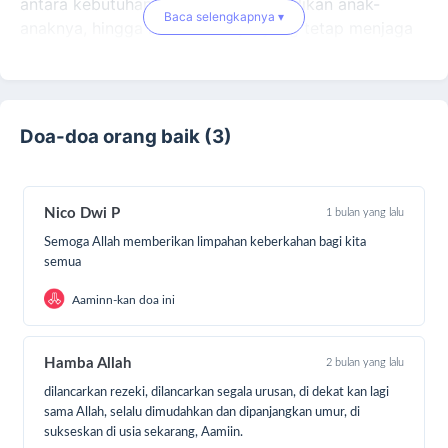
antara kebutuhan makan atau pendidikan anak-
Baca selengkapnya ▾
anaknya, hingga marbot masjid yang tetap menjaga
rumah Allah di tengah perjuangan mencari nafkah.
Mereka bukan tidak kuat menjalani hidup. Namun
terkadang, mereka hanya membutuhkan uluran
Doa-doa orang baik (3)
tangan agar tetap mampu melanjutkan perjuangan
dan harapan.
Nico Dwi P
1 bulan yang lalu
Berangkat dari semangat itulah, Yayasan Indonesia
Uluran Tangan menghadirkan program:
Semoga Allah memberikan limpahan keberkahan bagi kita
semua
Gerakan S3 – Sedekah Seribu Sehari
Aaminn-kan doa ini
Sebuah gerakan sedekah rutin dengan konsep
sederhana namun penuh makna. Melalui kebiasaan
Hamba Allah
2 bulan yang lalu
menyisihkan Rp1.000 sehari, kita diajak untuk
dilancarkan rezeki, dilancarkan segala urusan, di dekat kan lagi
menghadirkan manfaat yang terus mengalir bagi
sama Allah, selalu dimudahkan dan dipanjangkan umur, di
banyak saudara yang membutuhkan.
sukseskan di usia sekarang, Aamiin.