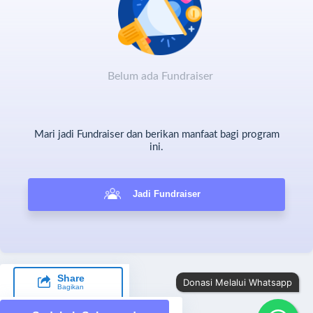
Santri penghafal Al-Qur’an
Guru ngaji dan dai pejuang Al-Qur’an
Kaum dhuafa dan keluarga prasejahtera
Belum ada Fundraiser
Marbot masjid dan pejuang nafkah
Pembangunan Masjid & Pondok Pesantren
Mari jadi Fundraiser dan berikan manfaat bagi program
Program dakwah dan sosial lainnya
ini.
Jadi Fundraiser
Share
Donasi Melalui Whatsapp
Bagikan