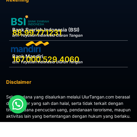
Bank Syariah Indonesia (BSI)
88.99.77.1231
a/n. Yayasan Indonesia Uluran Tangan
Bank Mandiri
167.000.529.4060
a/n. Yayasan Indonesia Uluran Tangan
Disclaimer
Seluruh dana yang disalurkan melalui UlurTangan.com berasal
dari sumber yang sah dan halal, serta tidak terkait dengan
tindak pidana pencucian uang, pendanaan terorisme, maupun
aktivitas lain yang bertentangan dengan hukum yang berlaku.