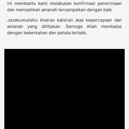
ini membantu kami melakukan konfirmasi penerimaan
dan memastikan amanah tersampaikan dengan baik.
Jazakumullahu khairan katsiran atas kepercayaan dan
amanah yang dititipkan. Semoga Allah membalas
dengan keberkahan dan pahala terbaik.