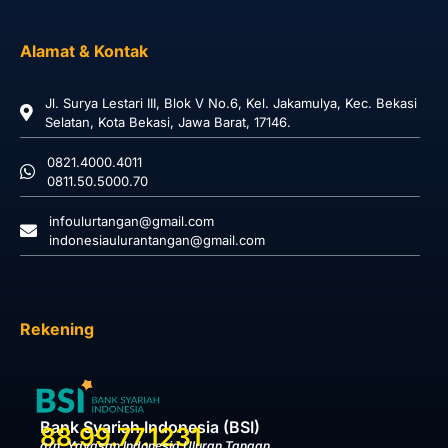
Alamat & Kontak
Jl. Surya Lestari III, Blok V No.6, Kel. Jakamulya, Kec. Bekasi
Selatan, Kota Bekasi, Jawa Barat, 17146.
0821.4000.4011
0811.50.5000.70
infoulurtangan@gmail.com
indonesiaulurantangan@gmail.com
Rekening
Bank Syariah Indonesia (BSI)
88.99.77.1231
a/n. Yayasan Indonesia Uluran Tangan