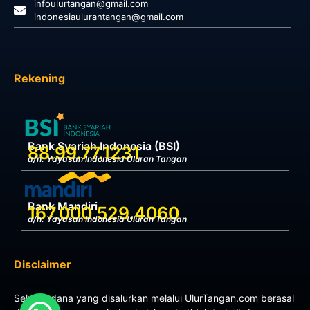
infoulurtangan@gmail.com
indonesiaulurantangan@gmail.com
Rekening
Bank Syariah Indonesia (BSI)
88.99.77.1231
a/n. Yayasan Indonesia Uluran Tangan
Bank Mandiri
167.000.529.4060
a/n. Yayasan Indonesia Uluran Tangan
Disclaimer
Seluruh dana yang disalurkan melalui UlurTangan.com berasal