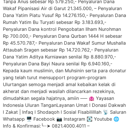
Tanpa Anus sebesar Rp 579.250,- Penyaluran Dana
Wakaf Pipanisasi Air di Garut 21.345.000, – Penyaluran
Dana Yatim Piatu Yusuf Rp 14.276.150,- Penyaluran Dana
Rumah Yatim Bu Turyati sebesar Rp 3.183.693,-
Penyaluran Dana kontrol Pengobatan Ilham Nurohman
Rp 700.000,- Penyaluran Dana Qurban 1444 H sebesar
Rp 45.570.787,- Penyaluran Dana Wakaf Sumur Mushalla
Attaubah Sragen sebesar Rp 14.720.762,- Penyaluran
Dana Yatim Aditya Kurniawan senilai Rp 8.880.970,-
Penyaluran Dana Bayi Naura senilai Rp 6.940.160,-
Kepada kaum muslimin, dan Muhsinin serta para donatur
yang telah turut mensupport program-program
Ulurtangan semoga menjadi amal kebaikan kelak di
akherat dan menjadi wasilah dilancarkan rezekinya,
dimudahkan segala hajatnya, amiin —– 🏩 Yayasan
Indonesia Uluran TanganLayanan Umat l Donasi Dakwah
l Zakat | Infaq l Shodaqoh l Sosial Fisabililllah 📡 Saluran
Whatsapp 🖥️ Facebook 📷 Instagram 💽 Youtube 🌐
Info & Konfirmasi:╰┈➤ 0821.4000.4011 –