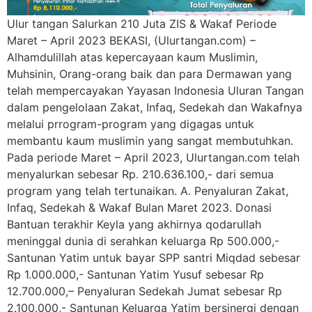
Ulur tangan Salurkan 210 Juta ZIS & Wakaf Periode
Maret – April 2023 BEKASI, (Ulurtangan.com) –
Alhamdulillah atas kepercayaan kaum Muslimin,
Muhsinin, Orang-orang baik dan para Dermawan yang
telah mempercayakan Yayasan Indonesia Uluran Tangan
dalam pengelolaan Zakat, Infaq, Sedekah dan Wakafnya
melalui prrogram-program yang digagas untuk
membantu kaum muslimin yang sangat membutuhkan.
Pada periode Maret – April 2023, Ulurtangan.com telah
menyalurkan sebesar Rp. 210.636.100,- dari semua
program yang telah tertunaikan. A. Penyaluran Zakat,
Infaq, Sedekah & Wakaf Bulan Maret 2023. Donasi
Bantuan terakhir Keyla yang akhirnya qodarullah
meninggal dunia di serahkan keluarga Rp 500.000,-
Santunan Yatim untuk bayar SPP santri Miqdad sebesar
Rp 1.000.000,- Santunan Yatim Yusuf sebesar Rp
12.700.000,– Penyaluran Sedekah Jumat sebesar Rp
2.100.000,- Santunan Keluarga Yatim bersinergi dengan