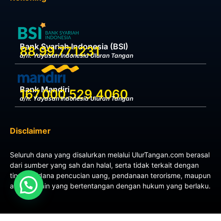
Bank Syariah Indonesia (BSI)
88.99.77.1231
a/n. Yayasan Indonesia Uluran Tangan
Bank Mandiri
167.000.529.4060
a/n. Yayasan Indonesia Uluran Tangan
Disclaimer
Seluruh dana yang disalurkan melalui UlurTangan.com berasal
dari sumber yang sah dan halal, serta tidak terkait dengan
tindak pidana pencucian uang, pendanaan terorisme, maupun
aktivitas lain yang bertentangan dengan hukum yang berlaku.