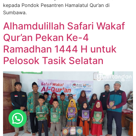
kepada Pondok Pesantren Hamalatul Qur’an di
Sumbawa.
Alhamdulillah Safari Wakaf
Qur’an Pekan Ke-4
Ramadhan 1444 H untuk
Pelosok Tasik Selatan