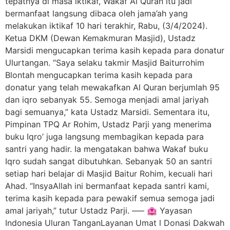
tepatnya di masa iktikaf, Wakaf Al Quran itu jadi
bermanfaat langsung dibaca oleh jama’ah yang
melakukan iktikaf 10 hari terakhir, Rabu, (3/4/2024).
Ketua DKM (Dewan Kemakmuran Masjid), Ustadz
Marsidi mengucapkan terima kasih kepada para donatur
Ulurtangan. “Saya selaku takmir Masjid Baiturrohim
Blontah mengucapkan terima kasih kepada para
donatur yang telah mewakafkan Al Quran berjumlah 95
dan iqro sebanyak 55. Semoga menjadi amal jariyah
bagi semuanya,” kata Ustadz Marsidi. Sementara itu,
Pimpinan TPQ Ar Rohim, Ustadz Parji yang menerima
buku Iqro’ juga langsung membagikan kepada para
santri yang hadir. Ia mengatakan bahwa Wakaf buku
Iqro sudah sangat dibutuhkan. Sebanyak 50 an santri
setiap hari belajar di Masjid Baitur Rohim, kecuali hari
Ahad. “InsyaAllah ini bermanfaat kepada santri kami,
terima kasih kepada para pewakif semua semoga jadi
amal jariyah,” tutur Ustadz Parji. —– 🏩 Yayasan
Indonesia Uluran TanganLayanan Umat l Donasi Dakwah