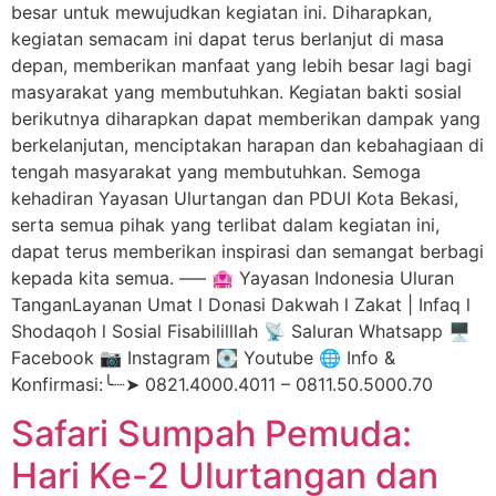
besar untuk mewujudkan kegiatan ini. Diharapkan,
kegiatan semacam ini dapat terus berlanjut di masa
depan, memberikan manfaat yang lebih besar lagi bagi
masyarakat yang membutuhkan. Kegiatan bakti sosial
berikutnya diharapkan dapat memberikan dampak yang
berkelanjutan, menciptakan harapan dan kebahagiaan di
tengah masyarakat yang membutuhkan. Semoga
kehadiran Yayasan Ulurtangan dan PDUI Kota Bekasi,
serta semua pihak yang terlibat dalam kegiatan ini,
dapat terus memberikan inspirasi dan semangat berbagi
kepada kita semua. —– 🏩 Yayasan Indonesia Uluran
TanganLayanan Umat l Donasi Dakwah l Zakat | Infaq l
Shodaqoh l Sosial Fisabililllah 📡 Saluran Whatsapp 🖥️
Facebook 📷 Instagram 💽 Youtube 🌐 Info &
Konfirmasi:╰┈➤ 0821.4000.4011 – 0811.50.5000.70
Safari Sumpah Pemuda:
Hari Ke-2 Ulurtangan dan