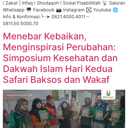
l Zakat | Infaq l Shodaqoh l Sosial Fisabililllah 📡 Saluran
Whatsapp 🖥️ Facebook 📷 Instagram 💽 Youtube 🌐
Info & Konfirmasi:╰┈➤ 0821.4000.4011 –
0811.50.5000.70
Menebar Kebaikan,
Menginspirasi Perubahan:
Simposium Kesehatan dan
Dakwah Islam Hari Kedua
Safari Baksos dan Wakaf