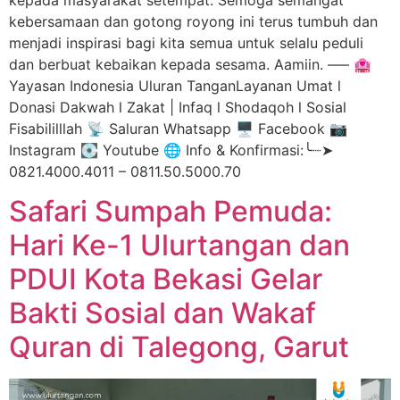
kebersamaan dan gotong royong ini terus tumbuh dan
menjadi inspirasi bagi kita semua untuk selalu peduli
dan berbuat kebaikan kepada sesama. Aamiin. —– 🏩
Yayasan Indonesia Uluran TanganLayanan Umat l
Donasi Dakwah l Zakat | Infaq l Shodaqoh l Sosial
Fisabililllah 📡 Saluran Whatsapp 🖥️ Facebook 📷
Instagram 💽 Youtube 🌐 Info & Konfirmasi:╰┈➤
0821.4000.4011 – 0811.50.5000.70
Safari Sumpah Pemuda:
Hari Ke-1 Ulurtangan dan
PDUI Kota Bekasi Gelar
Bakti Sosial dan Wakaf
Quran di Talegong, Garut