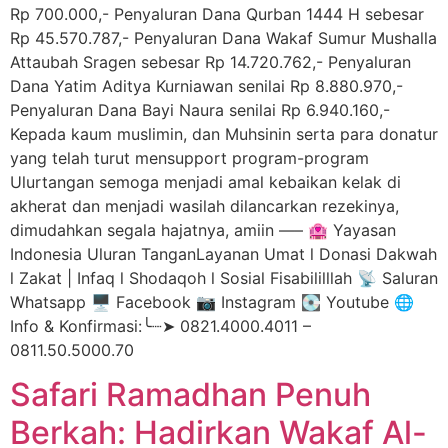
Rp 700.000,- Penyaluran Dana Qurban 1444 H sebesar
Rp 45.570.787,- Penyaluran Dana Wakaf Sumur Mushalla
Attaubah Sragen sebesar Rp 14.720.762,- Penyaluran
Dana Yatim Aditya Kurniawan senilai Rp 8.880.970,-
Penyaluran Dana Bayi Naura senilai Rp 6.940.160,-
Kepada kaum muslimin, dan Muhsinin serta para donatur
yang telah turut mensupport program-program
Ulurtangan semoga menjadi amal kebaikan kelak di
akherat dan menjadi wasilah dilancarkan rezekinya,
dimudahkan segala hajatnya, amiin —– 🏩 Yayasan
Indonesia Uluran TanganLayanan Umat l Donasi Dakwah
l Zakat | Infaq l Shodaqoh l Sosial Fisabililllah 📡 Saluran
Whatsapp 🖥️ Facebook 📷 Instagram 💽 Youtube 🌐
Info & Konfirmasi:╰┈➤ 0821.4000.4011 –
0811.50.5000.70
Safari Ramadhan Penuh
Berkah: Hadirkan Wakaf Al-