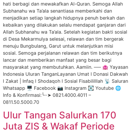
hati berbagi dan mewakafkan Al-Quran. Semoga Allah
Subhanahu wa Ta’ala senantiasa memberkahi dan
menjadikan setiap langkah hidupnya penuh berkah dan
kebaikan yang dilakukan selalu mendapat ganjaran dari
Allah Subhanahu wa Ta’ala. Setelah kegiatan bakti sosial
di Desa Mekarmulya selesai, relawan dan tim bergerak
menuju Bungbulang, Garut untuk melanjutkan misi
sosial. Semoga perjalanan relawan dan tim berikutnya
lancar dan memberikan manfaat yang besar bagi
masyarakat yang membutuhkan. Aamiin. —– 🏩 Yayasan
Indonesia Uluran TanganLayanan Umat l Donasi Dakwah
l Zakat | Infaq l Shodaqoh l Sosial Fisabililllah 📡 Saluran
Whatsapp 🖥️ Facebook 📷 Instagram 💽 Youtube 🌐
Info & Konfirmasi:╰┈➤ 0821.4000.4011 –
0811.50.5000.70
Ulur Tangan Salurkan 170
Juta ZIS & Wakaf Periode