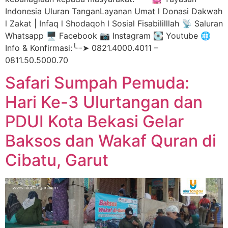
Indonesia Uluran TanganLayanan Umat l Donasi Dakwah
l Zakat | Infaq l Shodaqoh l Sosial Fisabililllah 📡 Saluran
Whatsapp 🖥️ Facebook 📷 Instagram 💽 Youtube 🌐
Info & Konfirmasi:╰┈➤ 0821.4000.4011 –
0811.50.5000.70
Safari Sumpah Pemuda:
Hari Ke-3 Ulurtangan dan
PDUI Kota Bekasi Gelar
Baksos dan Wakaf Quran di
Cibatu, Garut