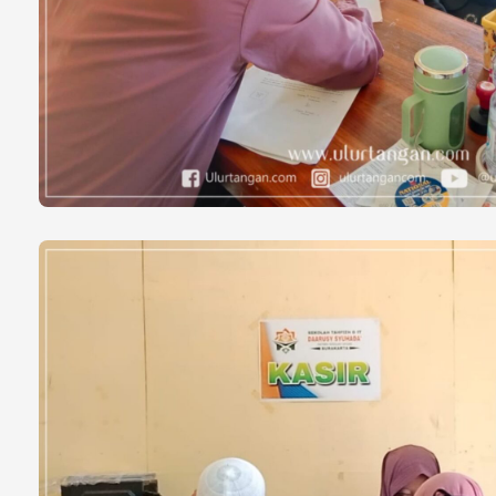
Tumor Terus Mem
Tasikmalaya Tak
Mari Ulurkan Ta
DO