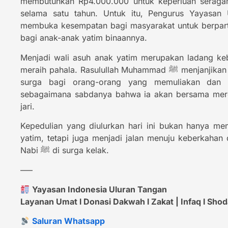
membutuhkan Rp4.000.000 untuk keperluan serag
selama satu tahun. Untuk itu, Pengurus Yayasan 
membuka kesempatan bagi masyarakat untuk berparti
bagi anak-anak yatim binaannya.
Menjadi wali asuh anak yatim merupakan ladang k
meraih pahala. Rasulullah Muhammad ﷺ menjanjikan kedudukan yang dekat di
surga bagi orang-orang yang memuliakan dan 
sebagaimana sabdanya bahwa ia akan bersama mere
jari.
Kepedulian yang diulurkan hari ini bukan hanya 
yatim, tetapi juga menjadi jalan menuju keberkaha
Nabi ﷺ di surga kelak.
—–
Yayasan Indonesia Uluran Tangan
Layanan Umat l Donasi Dakwah l Zakat | Infaq l Shodaq
Saluran Whatsapp