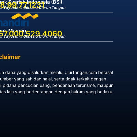
nk Syariah Indonesia (BSI)
8.99.77.1231
n. Yayasan Indonesia Uluran Tangan
ank Mandiri
67.000.529.4060
n. Yayasan Indonesia Uluran Tangan
claimer
uh dana yang disalurkan melalui UlurTangan.com berasal
sumber yang sah dan halal, serta tidak terkait dengan
k pidana pencucian uang, pendanaan terorisme, maupun
itas lain yang bertentangan dengan hukum yang berlaku.