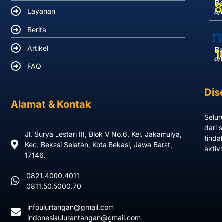
Ba
8
Layanan
a/
Berita
Artikel
B
1
a/
FAQ
Dis
Alamat & Kontak
Selur
dari 
Jl. Surya Lestari III, Blok V No.6, Kel. Jakamulya,
tinda
Kec. Bekasi Selatan, Kota Bekasi, Jawa Barat,
aktiv
17146.
0821.4000.4011
0811.50.5000.70
infoulurtangan@gmail.com
indonesiaulurantangan@gmail.com