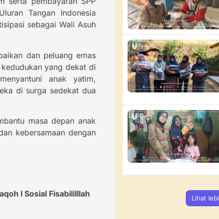
am serta pembayaran SPP
Uluran Tangan Indonesia
sipasi sebagai Wali Asuh
ebaikan dan peluang emas
menyantuni anak yatim,
ka di surga sedekat dua
membantu masa depan anak
n dan kebersamaan dengan
oh l Sosial Fisabililllah
Lihat leb