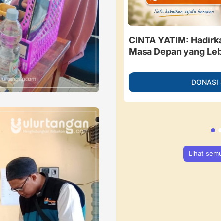
besar, Guru Ngaji di
CINTA YATIM: Hadirk
 Berdaya Menahan Sakit.
Masa Depan yang Leb
ngan
DONASI
NASI SEKARANG
Lihat sem