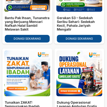
Bantu Pak Ihsan, Tunanetra
Gerakan S3 – Sedekah
yang Berjuang Mencari
Seribu Sehari: Sedekah
Nafkah Halal Sambil
Kecil, Pahala Jariyah
Melawan Sakit
Mengalir
DONASI SEKARANG
DONASI SEKARANG
Tunaikan ZAKAT:
Dukung Operasional
Sempurnakan Ibadah
Layanan Ambulan Gratis