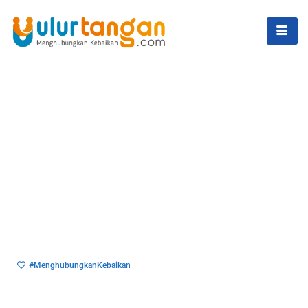
#MenghubungkanKebaikan
Di Balik Setiap