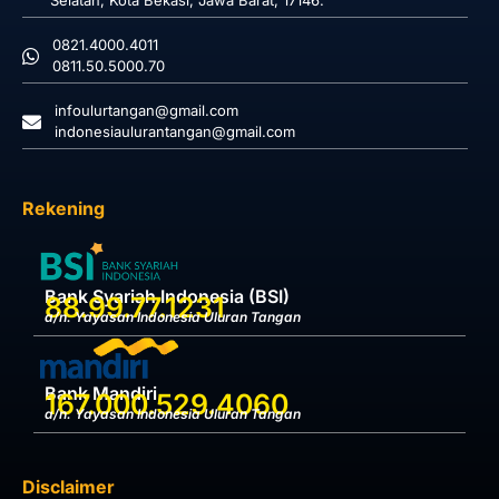
Selatan, Kota Bekasi, Jawa Barat, 17146.
0821.4000.4011
0811.50.5000.70
infoulurtangan@gmail.com
indonesiaulurantangan@gmail.com
Rekening
Bank Syariah Indonesia (BSI)
88.99.77.1231
a/n. Yayasan Indonesia Uluran Tangan
Bank Mandiri
167.000.529.4060
a/n. Yayasan Indonesia Uluran Tangan
Disclaimer