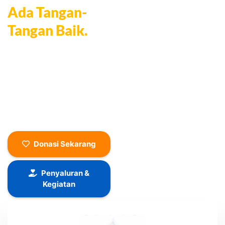
Senyum,
Ada Tangan-
Tangan Baik.
Setiap senyum yang terukir adalah
buah dari kepedulian para donatur,
relawan, dan mitra yang memilih
untuk berbagi. Bersama
Ulurtangan.com, mari terus
menghadirkan berkah, harapan dan
manfaat bagi mereka yang
membutuhkan.
Donasi Sekarang
Penyaluran &
Kegiatan