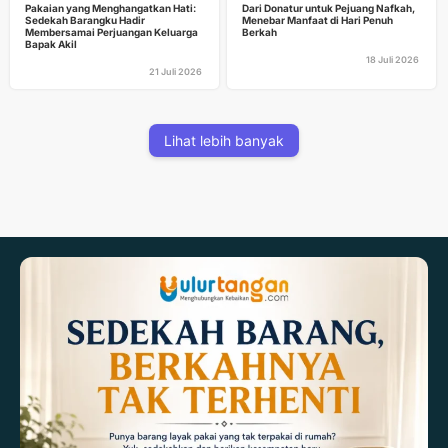
Pakaian yang Menghangatkan Hati:
Dari Donatur untuk Pejuang Nafkah,
Sedekah Barangku Hadir
Menebar Manfaat di Hari Penuh
Membersamai Perjuangan Keluarga
Berkah
Bapak Akil
18 Juli 2026
21 Juli 2026
Lihat lebih banyak