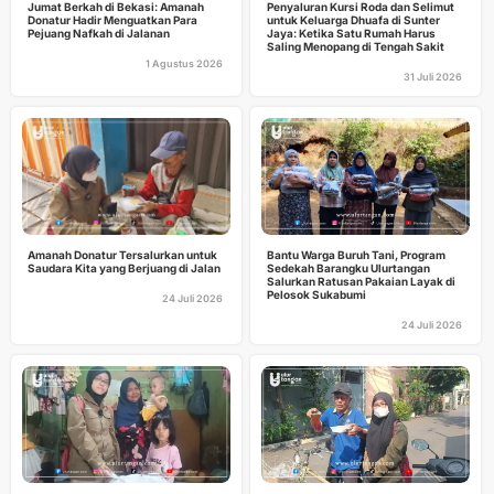
Jumat Berkah di Bekasi: Amanah
Penyaluran Kursi Roda dan Selimut
Donatur Hadir Menguatkan Para
untuk Keluarga Dhuafa di Sunter
Pejuang Nafkah di Jalanan
Jaya: Ketika Satu Rumah Harus
Saling Menopang di Tengah Sakit
1 Agustus 2026
31 Juli 2026
Amanah Donatur Tersalurkan untuk
Bantu Warga Buruh Tani, Program
Saudara Kita yang Berjuang di Jalan
Sedekah Barangku Ulurtangan
Salurkan Ratusan Pakaian Layak di
Pelosok Sukabumi
24 Juli 2026
24 Juli 2026