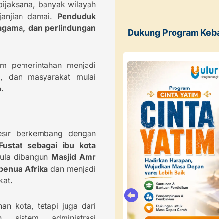
bijaksana, banyak wilayah
janjian damai.
Penduduk
agama, dan perlindungan
Dukung Program Keb
m pemerintahan menjadi
il, dan masyarakat mulai
n.
esir berkembang dengan
ustat sebagai ibu kota
pula dibangun
Masjid Amr
 benua Afrika
dan menjadi
kat.
an kota, tetapi juga dari
 sistem administrasi