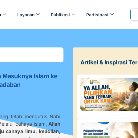
m
Layanan
Publikasi
Partisipasi
Artikel & Inspirasi Te
h Masuknya Islam ke
radaban
yang telah mengutus Nabi
lalui cahaya Islam,
Allah
u cahaya ilmu, keadilan,