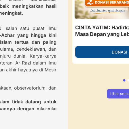
baik meningkatkan hasil
meningkat.
besar, Guru Ngaji di
CINTA YATIM: Hadirk
i salah satu pusat ilmu
 Berdaya Menahan Sakit.
Masa Depan yang Leb
l-Azhar yang hingga kini
ngan
Islam tertua dan paling
a ulama, cendekiawan, dan
DONASI
juru dunia. Karya-karya
NASI SEKARANG
teran, Ar-Razi dalam ilmu
n akhir hayatnya di Mesir
akaan, observatorium, dan
Lihat sem
lam tidak datang untuk
nya dengan nilai-nilai