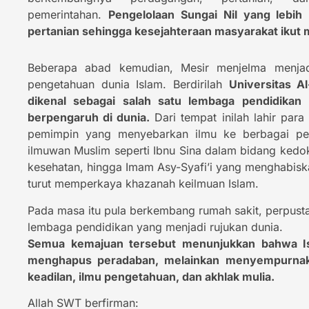
pemerintahan.
Pengelolaan Sungai Nil yang lebih 
pertanian sehingga kesejahteraan masyarakat ikut 
Tumor Terus Mem
Beberapa abad kemudian, Mesir menjelma menjad
Tasikmalaya Tak
pengetahuan dunia Islam. Berdirilah
Universitas A
Mari Ulurkan Ta
dikenal sebagai salah satu lembaga pendidikan 
berpengaruh di dunia.
Dari tempat inilah lahir par
pemimpin yang menyebarkan ilmu ke berbagai pen
DO
ilmuwan Muslim seperti Ibnu Sina dalam bidang kedok
kesehatan, hingga Imam Asy-Syafi’i yang menghabiska
turut memperkaya khazanah keilmuan Islam.
Pada masa itu pula berkembang rumah sakit, perpust
lembaga pendidikan yang menjadi rujukan dunia.
Semua kemajuan tersebut menunjukkan bahwa Is
menghapus peradaban, melainkan menyempurnakan
keadilan, ilmu pengetahuan, dan akhlak mulia.
Allah SWT berfirman: