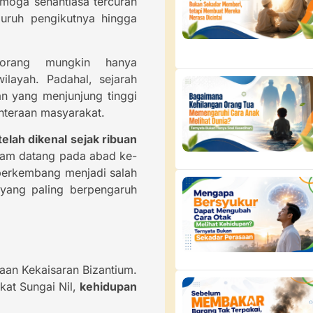
moga senantiasa tercurah
luruh pengikutnya hingga
 orang mungkin hanya
layah. Padahal, sejarah
an yang menjunjung tinggi
hteraan masyarakat.
telah dikenal sejak ribuan
lam datang pada abad ke-
berkembang menjadi salah
 yang paling berpengaruh
aan Kekaisaran Bizantium.
at Sungai Nil,
kehidupan