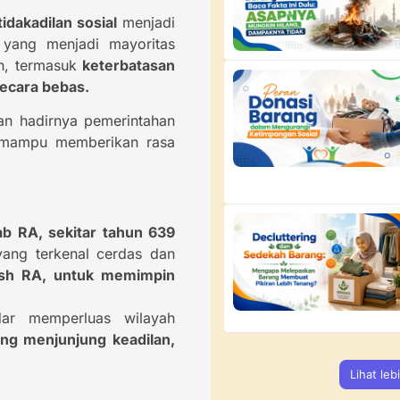
idakadilan sosial
menjadi
k yang menjadi mayoritas
an, termasuk
keterbatasan
ecara bebas.
an hadirnya pemerintahan
n mampu memberikan rasa
b RA, sekitar tahun 639
ang terkenal cerdas dan
Ash RA, untuk memimpin
ar memperluas wilayah
ang menjunjung keadilan,
Lihat leb