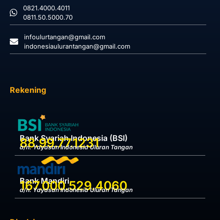
0821.4000.4011
0811.50.5000.70
infoulurtangan@gmail.com
indonesiaulurantangan@gmail.com
Rekening
Bank Syariah Indonesia (BSI)
88.99.77.1231
a/n. Yayasan Indonesia Uluran Tangan
Bank Mandiri
167.000.529.4060
a/n. Yayasan Indonesia Uluran Tangan