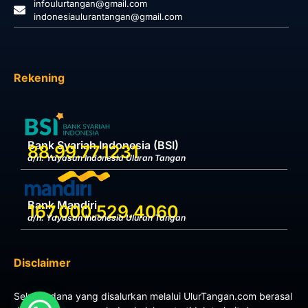
infoulurtangan@gmail.com
indonesiaulurantangan@gmail.com
Rekening
Bank Syariah Indonesia (BSI)
88.99.77.1231
a/n. Yayasan Indonesia Uluran Tangan
Bank Mandiri
167.000.529.4060
a/n. Yayasan Indonesia Uluran Tangan
Disclaimer
Seluruh dana yang disalurkan melalui UlurTangan.com berasal