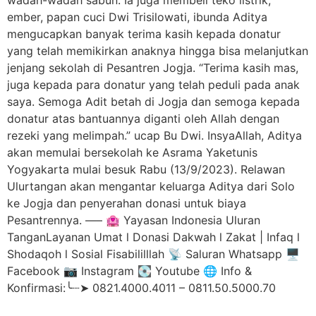
ember, papan cuci Dwi Trisilowati, ibunda Aditya
mengucapkan banyak terima kasih kepada donatur
yang telah memikirkan anaknya hingga bisa melanjutkan
jenjang sekolah di Pesantren Jogja. “Terima kasih mas,
juga kepada para donatur yang telah peduli pada anak
saya. Semoga Adit betah di Jogja dan semoga kepada
donatur atas bantuannya diganti oleh Allah dengan
rezeki yang melimpah.” ucap Bu Dwi. InsyaAllah, Aditya
akan memulai bersekolah ke Asrama Yaketunis
Yogyakarta mulai besuk Rabu (13/9/2023). Relawan
Ulurtangan akan mengantar keluarga Aditya dari Solo
ke Jogja dan penyerahan donasi untuk biaya
Pesantrennya. —– 🏩 Yayasan Indonesia Uluran
TanganLayanan Umat l Donasi Dakwah l Zakat | Infaq l
Shodaqoh l Sosial Fisabililllah 📡 Saluran Whatsapp 🖥️
Facebook 📷 Instagram 💽 Youtube 🌐 Info &
Konfirmasi:╰┈➤ 0821.4000.4011 – 0811.50.5000.70