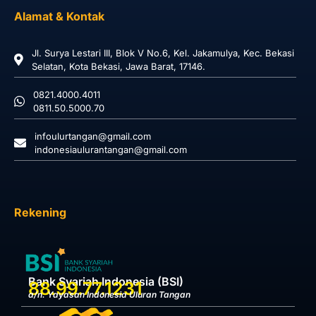
Alamat & Kontak
Jl. Surya Lestari III, Blok V No.6, Kel. Jakamulya, Kec. Bekasi
Selatan, Kota Bekasi, Jawa Barat, 17146.
0821.4000.4011
0811.50.5000.70
infoulurtangan@gmail.com
indonesiaulurantangan@gmail.com
Rekening
Bank Syariah Indonesia (BSI)
88.99.77.1231
a/n. Yayasan Indonesia Uluran Tangan