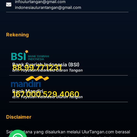
infoulurtangan@gmail.com
indonesiaulurantangan@gmail.com
Rekening
Bank Syariah Indonesia (BSI)
88.99.77.1231
a/n. Yayasan Indonesia Uluran Tangan
Bank Mandiri
167.000.529.4060
a/n. Yayasan Indonesia Uluran Tangan
Disclaimer
Seluruh dana yang disalurkan melalui UlurTangan.com berasal