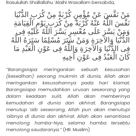
Rasulullah Shallallahu ‘Alaihi Wasallam bersabda,
مَنْ نَفَّسَ عَنْ مُؤْمِنٍ كُرْبَةً مِنْ كُرَبِ الدُّنْيَا
نَفَّسَ اللَّهُ عَنْهُ كُرْبَةً مِنْ كُرَبِ يَوْمِ الْقِيَامَةِ
وَمَنْ يَسَّرَ عَلَى مُعْسِرٍ يَسَّرَ اللَّهُ عَلَيْهِ فِى
الدُّنْيَا وَالآخِرَةِ وَمَنْ سَتَرَ مُسْلِمًا سَتَرَهُ اللَّهُ
فِى الدُّنْيَا وَالآخِرَةِ وَاللَّهُ فِى عَوْنِ الْعَبْدِ مَا
كَانَ الْعَبْدُ فِى عَوْنِ أَخِيهِ
“Barangsiapa meringankan sebuah kesusahan
(kesedihan) seorang mukmin di dunia, Allah akan
meringankan kesusahannya pada hari kiamat.
Barangsiapa memudahkan urusan seseorang yang
dalam keadaan sulit, Allah akan memberinya
kemudahan di dunia dan akhirat. Barangsiapa
menutup ‘aib seseorang, Allah pun akan menutupi
‘aibnya di dunia dan akhirat. Allah akan senantiasa
menolong hamba-Nya, selama hamba tersebtu
menolong saudaranya.”
(HR. Muslim)