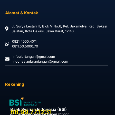
Alamat & Kontak
Jl. Surya Lestari III, Blok V No.6, Kel. Jakamulya, Kec. Bekasi
Selatan, Kota Bekasi, Jawa Barat, 17146.
0821.4000.4011
0811.50.5000.70
infoulurtangan@gmail.com
indonesiaulurantangan@gmail.com
Rekening
Bank Syariah Indonesia (BSI)
88.99.77.1231
a/n. Yayasan Indonesia Uluran Tangan