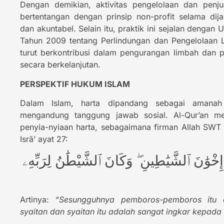
Dengan demikian, aktivitas pengelolaan dan penj
bertentangan dengan prinsip non-profit selama dij
dan akuntabel. Selain itu, praktik ini sejalan deng
Tahun 2009 tentang Perlindungan dan Pengelolaan 
turut berkontribusi dalam pengurangan limbah dan
secara berkelanjutan.
PERSPEKTIF HUKUM ISLAM
Dalam Islam, harta dipandang sebagai amana
mengandung tanggung jawab sosial. Al-Qur’an m
penyia-nyiaan harta, sebagaimana firman Allah SWT 
Isrā’ ayat 27:
۟ إِخْوَٰنَ ٱلشَّيَٰطِينِ ۖ وَكَانَ ٱلشَّيْطَٰنُ لِرَبِّهِۦ
Artinya:
“Sesungguhnya pemboros-pemboros itu 
syaitan dan syaitan itu adalah sangat ingkar kepada