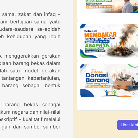
sama, zakat dan infaq –
lam bertujuan sama yaitu
dara-saudara se-aqidah
eh kehidupan yang lebih
rak menggerakkan gerakan
lolaan barang bekas dalam
alah satu model gerakan
antangan keberlanjutan,
t barang sebagai bentuk
an barang bekas sebagai
um negara dan nilai-nilai
iptif – kualitatif melalui
Lihat leb
dangan dan sumber-sumber