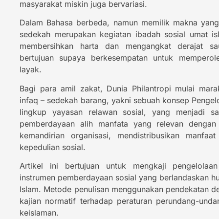
masyarakat miskin juga bervariasi.
Dalam Bahasa berbeda, namun memilik makna yang 
sedekah merupakan kegiatan ibadah sosial umat is
membersihkan harta dan mengangkat derajat sau
bertujuan supaya berkesempatan untuk memperol
layak.
Bagi para amil zakat, Dunia Philantropi mulai ma
infaq – sedekah barang, yakni sebuah konsep Penge
lingkup yayasan relawan sosial, yang menjadi s
pemberdayaan alih manfata yang relevan dengan t
kemandirian organisasi, mendistribusikan manfaa
kepedulian sosial.
Artikel ini bertujuan untuk mengkaji pengelola
instrumen pemberdayaan sosial yang berlandaskan huk
Islam. Metode penulisan menggunakan pendekatan deskr
kajian normatif terhadap peraturan perundang-un
keislaman.