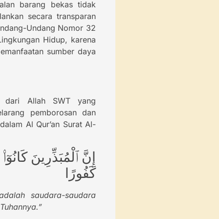
ualan barang bekas tidak
alankan secara transparan
an Undang-Undang Nomor 32
Lingkungan Hidup, karena
 pemanfaatan sumber daya
h dari Allah SWT yang
elarang pemborosan dan
dalam Al Qur’an Surat Al-
إِنَّ ٱلْمُبَذِّرِينَ كَانُوٓا
كَفُورًا
adalah saudara-saudara
 Tuhannya.”