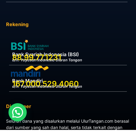
Rekening
Bank Syariah Indonesia (BSI)
88.99.77.1231
a/n. Yayasan Indonesia Uluran Tangan
Bank Mandiri
167.000.529.4060
a/n. Yayasan Indonesia Uluran Tangan
Disclaimer
Seluruh dana yang disalurkan melalui UlurTangan.com berasal
dari sumber yang sah dan halal, serta tidak terkait dengan
tindak pidana pencucian uang, pendanaan terorisme, maupun