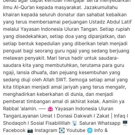
ilmu Al-Qur’an kepada masyarakat. Jazakumullahu
khairan kepada seluruh donatur dan sahabat kebaikan
yang terus membersamai perjuangan Ustadz Abdul Latif
melalui Yayasan Indonesia Uluran Tangan. Setiap rupiah
yang disedekahkan, setiap doa yang dipanjatkan, dan
setiap bentuk kepedulian yang diberikan telah menjadi
penguat bagi seorang guru ngaji yang sedang berjuang
melawan penyakit. Mari terus hadir untuk saudara-
saudara kita yang membutuhkan, terutama para guru
ngaji, lansia dhuafa, dan pejuang kesembuhan yang
sedang diuji oleh Allah SWT. Semoga setiap amal yang
kita titipkan menjadi amal jariyah yang terus mengalir,
menghadirkan keberkahan di dunia, dan menjadi
pemberat timbangan amal di akhirat kelak. Aamiin ya
Rabbal ‘alamin. —– 🏩 Yayasan Indonesia Uluran
TanganLayanan Umat l Donasi Dakwah l Zakat | Infaq l
Shodaqoh l Sosial Fisabililllah 📡 Saluran Whatsapp 🖥️
Facebook 📷 Instagram 💽 Youtube 🌐 Info &