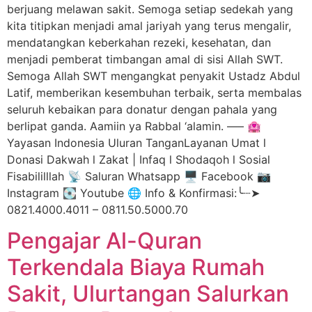
berjuang melawan sakit. Semoga setiap sedekah yang
kita titipkan menjadi amal jariyah yang terus mengalir,
mendatangkan keberkahan rezeki, kesehatan, dan
menjadi pemberat timbangan amal di sisi Allah SWT.
Semoga Allah SWT mengangkat penyakit Ustadz Abdul
Latif, memberikan kesembuhan terbaik, serta membalas
seluruh kebaikan para donatur dengan pahala yang
berlipat ganda. Aamiin ya Rabbal ‘alamin. —– 🏩
Yayasan Indonesia Uluran TanganLayanan Umat l
Donasi Dakwah l Zakat | Infaq l Shodaqoh l Sosial
Fisabililllah 📡 Saluran Whatsapp 🖥️ Facebook 📷
Instagram 💽 Youtube 🌐 Info & Konfirmasi:╰┈➤
0821.4000.4011 – 0811.50.5000.70
Pengajar Al-Quran
Terkendala Biaya Rumah
Sakit, Ulurtangan Salurkan