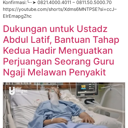
Konfirmasi:╰┈➤ 0821.4000.4011 – 0811.50.5000.70
https://youtube.com/shorts/Xdms6MNTPSE?si=ccJ–
EIrEmapgZhc
Dukungan untuk Ustadz
Abdul Latif, Bantuan Tahap
Kedua Hadir Menguatkan
Perjuangan Seorang Guru
Ngaji Melawan Penyakit