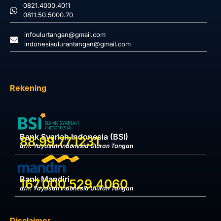
0821.4000.4011
0811.50.5000.70
infoulurtangan@gmail.com
indonesiaulurantangan@gmail.com
Rekening
Bank Syariah Indonesia (BSI)
88.99.77.1231
a/n. Yayasan Indonesia Uluran Tangan
Bank Mandiri
167.000.529.4060
a/n. Yayasan Indonesia Uluran Tangan
Disclaimer