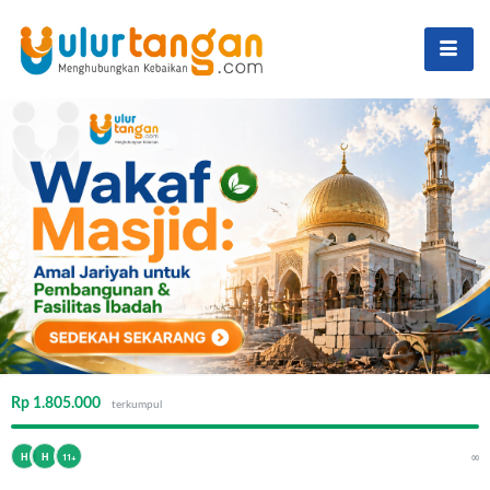
Rp 1.805.000
terkumpul
∞
H
H
11+