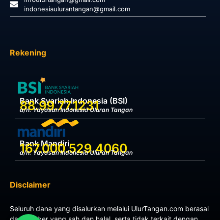
indonesiaulurantangan@gmail.com
Rekening
Bank Syariah Indonesia (BSI)
88.99.77.1231
a/n. Yayasan Indonesia Uluran Tangan
Bank Mandiri
167.000.529.4060
a/n. Yayasan Indonesia Uluran Tangan
Disclaimer
Seluruh dana yang disalurkan melalui UlurTangan.com berasal
dari sumber yang sah dan halal, serta tidak terkait dengan