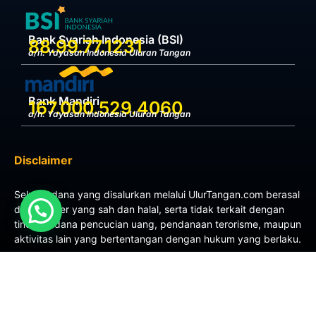
Bank Syariah Indonesia (BSI)
88.99.77.1231
a/n. Yayasan Indonesia Uluran Tangan
Bank Mandiri
167.000.529.4060
a/n. Yayasan Indonesia Uluran Tangan
Disclaimer
Seluruh dana yang disalurkan melalui UlurTangan.com berasal
dari sumber yang sah dan halal, serta tidak terkait dengan
tindak pidana pencucian uang, pendanaan terorisme, maupun
aktivitas lain yang bertentangan dengan hukum yang berlaku.
 online untuk menghimpun dana Infak, Sedekah dan Wak