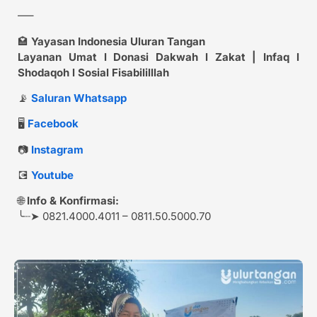
—–
🏩
Yayasan Indonesia Uluran Tangan
Layanan Umat l Donasi Dakwah l Zakat | Infaq l
Shodaqoh l Sosial Fisabililllah
📡
Saluran Whatsapp
🖥️
Facebook
📷
Instagram
💽
Youtube
🌐
Info & Konfirmasi:
╰┈➤ 0821.4000.4011 – 0811.50.5000.70