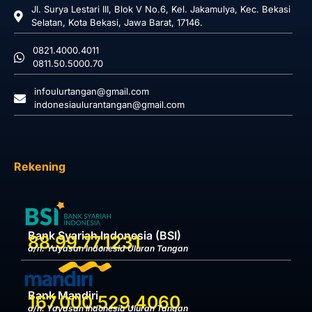
Jl. Surya Lestari III, Blok V No.6, Kel. Jakamulya, Kec. Bekasi
Selatan, Kota Bekasi, Jawa Barat, 17146.
0821.4000.4011
0811.50.5000.70
infoulurtangan@gmail.com
indonesiaulurantangan@gmail.com
Rekening
Bank Syariah Indonesia (BSI)
88.99.77.1231
a/n. Yayasan Indonesia Uluran Tangan
Bank Mandiri
167.000.529.4060
a/n. Yayasan Indonesia Uluran Tangan