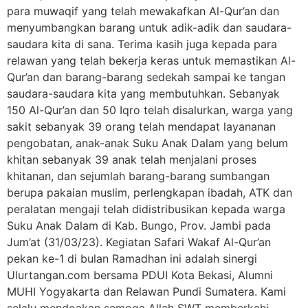
para muwaqif yang telah mewakafkan Al-Qur’an dan
menyumbangkan barang untuk adik-adik dan saudara-
saudara kita di sana. Terima kasih juga kepada para
relawan yang telah bekerja keras untuk memastikan Al-
Qur’an dan barang-barang sedekah sampai ke tangan
saudara-saudara kita yang membutuhkan. Sebanyak
150 Al-Qur’an dan 50 Iqro telah disalurkan, warga yang
sakit sebanyak 39 orang telah mendapat layananan
pengobatan, anak-anak Suku Anak Dalam yang belum
khitan sebanyak 39 anak telah menjalani proses
khitanan, dan sejumlah barang-barang sumbangan
berupa pakaian muslim, perlengkapan ibadah, ATK dan
peralatan mengaji telah didistribusikan kepada warga
Suku Anak Dalam di Kab. Bungo, Prov. Jambi pada
Jum’at (31/03/23). Kegiatan Safari Wakaf Al-Qur’an
pekan ke-1 di bulan Ramadhan ini adalah sinergi
Ulurtangan.com bersama PDUI Kota Bekasi, Alumni
MUHI Yogyakarta dan Relawan Pundi Sumatera. Kami
selalu mendoakan semoga Allah SWT memberkahi