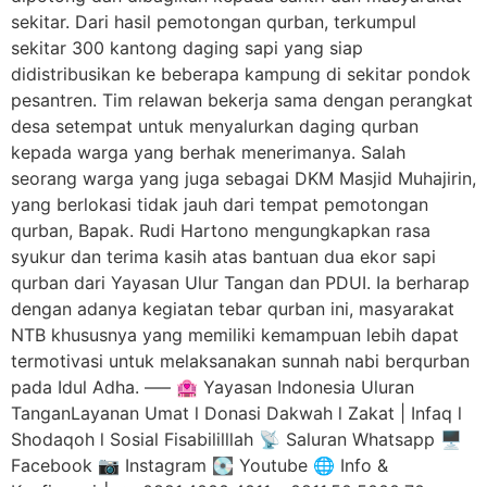
sekitar. Dari hasil pemotongan qurban, terkumpul
sekitar 300 kantong daging sapi yang siap
didistribusikan ke beberapa kampung di sekitar pondok
pesantren. Tim relawan bekerja sama dengan perangkat
desa setempat untuk menyalurkan daging qurban
kepada warga yang berhak menerimanya. Salah
seorang warga yang juga sebagai DKM Masjid Muhajirin,
yang berlokasi tidak jauh dari tempat pemotongan
qurban, Bapak. Rudi Hartono mengungkapkan rasa
syukur dan terima kasih atas bantuan dua ekor sapi
qurban dari Yayasan Ulur Tangan dan PDUI. Ia berharap
dengan adanya kegiatan tebar qurban ini, masyarakat
NTB khususnya yang memiliki kemampuan lebih dapat
termotivasi untuk melaksanakan sunnah nabi berqurban
pada Idul Adha. —– 🏩 Yayasan Indonesia Uluran
TanganLayanan Umat l Donasi Dakwah l Zakat | Infaq l
Shodaqoh l Sosial Fisabililllah 📡 Saluran Whatsapp 🖥️
Facebook 📷 Instagram 💽 Youtube 🌐 Info &