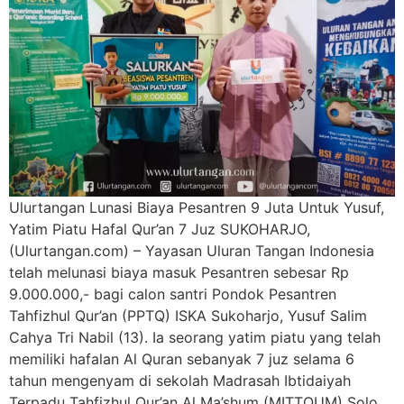
Ulurtangan Lunasi Biaya Pesantren 9 Juta Untuk Yusuf,
Yatim Piatu Hafal Qur’an 7 Juz SUKOHARJO,
(Ulurtangan.com) – Yayasan Uluran Tangan Indonesia
telah melunasi biaya masuk Pesantren sebesar Rp
9.000.000,- bagi calon santri Pondok Pesantren
Tahfizhul Qur’an (PPTQ) ISKA Sukoharjo, Yusuf Salim
Cahya Tri Nabil (13). Ia seorang yatim piatu yang telah
memiliki hafalan Al Quran sebanyak 7 juz selama 6
tahun mengenyam di sekolah Madrasah Ibtidaiyah
Terpadu Tahfizhul Qur’an Al Ma’shum (MITTQUM) Solo.