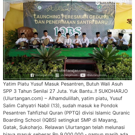
Yatim Piatu Yusuf Masuk Pesantren, Butuh Wali Asuh
SPP 3 Tahun Senilai 27 Juta. Yuk Bantu..!! SUKOHARJO
(Ulurtangan.com) – Alhamdulillah, yatim piatu, Yusuf
Salim Cahyatri Nabil (13), sudah masuk ke Pondok
Pesantren Tahfizhul Quran (PPTQ) divisi Islamic Quranic
Boarding School (IQBS) setingkat SMP di Mayang,
Gatak, Sukoharjo. Relawan Ulurtangan telah melunasi
biaya masuk sebesar Rp 9.000.000,- namun masih ada