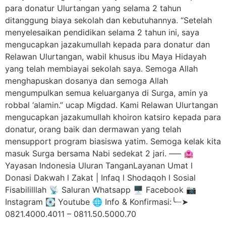
para donatur Ulurtangan yang selama 2 tahun
ditanggung biaya sekolah dan kebutuhannya. “Setelah
menyelesaikan pendidikan selama 2 tahun ini, saya
mengucapkan jazakumullah kepada para donatur dan
Relawan Ulurtangan, wabil khusus ibu Maya Hidayah
yang telah membiayai sekolah saya. Semoga Allah
menghapuskan dosanya dan semoga Allah
mengumpulkan semua keluarganya di Surga, amin ya
robbal ‘alamin.” ucap Migdad. Kami Relawan Ulurtangan
mengucapkan jazakumullah khoiron katsiro kepada para
donatur, orang baik dan dermawan yang telah
mensupport program biasiswa yatim. Semoga kelak kita
masuk Surga bersama Nabi sedekat 2 jari. —– 🏩
Yayasan Indonesia Uluran TanganLayanan Umat l
Donasi Dakwah l Zakat | Infaq l Shodaqoh l Sosial
Fisabililllah 📡 Saluran Whatsapp 🖥️ Facebook 📷
Instagram 💽 Youtube 🌐 Info & Konfirmasi:╰┈➤
0821.4000.4011 – 0811.50.5000.70