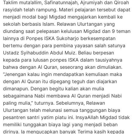
Taklim muta’allim, Safinatunnajah, Ajrumiyah dan Qiroah
rasyidah telah rampung. Materi pelajaran tersebut dapat
menjadi modal bagi Migdad mengajarkan kembali ke
sekolah berbasis Islam. Relawan Ulurtangan yang
diundang saat pelepasan kelulusan Migdad dan 9 teman
lainnya di Ponpes ISKA Sukoharjo berkesempatan
bertemu dengan para pembina yayasan salah satunya
Ustadz Syihabuddin Abdul Muiz. Beliau berpesan
kepada para lulusan ponpes ISKA dalam tausiyahnya
bahwa dengan Al Quran, seseorang akan dimuliakan.
“Jenengan kalau ingin mendapatkan kemuliaan maka
dengan Al Quran itu dipegang teguh dan diajarkan
dimanapun. Dengan begitu kalian akan mulia
sebagaimana Nabi membawa Al Quran menjadi Nabi
paling mulia,” tuturnya. Sebelumnya, Relawan
Ulurtangan telah melunasi semua tanggungan biaya
pesantren santri yatim piatu ini. InsyaAllah Migdad tidak
memiliki tunggakan biaya lagi yang menjadi beban
dirinya. Ia mengucapkan banyak Terima kasih kepada