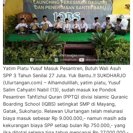
Yatim Piatu Yusuf Masuk Pesantren, Butuh Wali Asuh
SPP 3 Tahun Senilai 27 Juta. Yuk Bantu..!! SUKOHARJO
(Ulurtangan.com) – Alhamdulillah, yatim piatu, Yusuf
Salim Cahyatri Nabil (13), sudah masuk ke Pondok
Pesantren Tahfizhul Quran (PPTQ) divisi Islamic Quranic
Boarding School (IQBS) setingkat SMP di Mayang,
Gatak, Sukoharjo. Relawan Ulurtangan telah melunasi
biaya masuk sebesar Rp 9.000.000,- namun masih ada
kekurangan biaya SPP setiap bulan Rp 750.000,- yang
jika ditotal selama tiga tahun mencapai Rp 27.000.000,-.