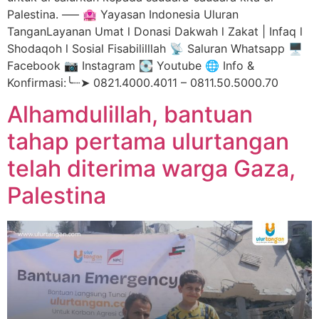
Palestina. —– 🏩 Yayasan Indonesia Uluran
TanganLayanan Umat l Donasi Dakwah l Zakat | Infaq l
Shodaqoh l Sosial Fisabililllah 📡 Saluran Whatsapp 🖥️
Facebook 📷 Instagram 💽 Youtube 🌐 Info &
Konfirmasi:╰┈➤ 0821.4000.4011 – 0811.50.5000.70
Alhamdulillah, bantuan
tahap pertama ulurtangan
telah diterima warga Gaza,
Palestina