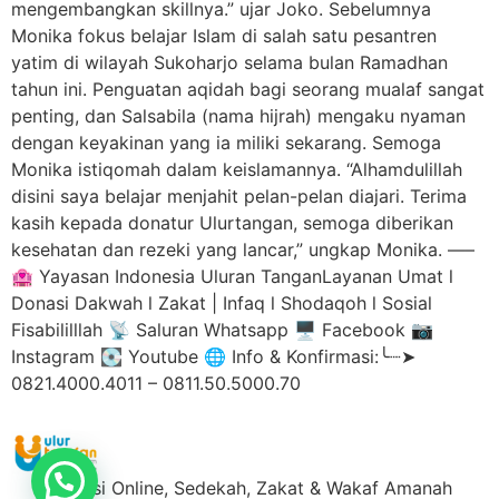
mengembangkan skillnya.” ujar Joko. Sebelumnya
Monika fokus belajar Islam di salah satu pesantren
yatim di wilayah Sukoharjo selama bulan Ramadhan
tahun ini. Penguatan aqidah bagi seorang mualaf sangat
penting, dan Salsabila (nama hijrah) mengaku nyaman
dengan keyakinan yang ia miliki sekarang. Semoga
Monika istiqomah dalam keislamannya. “Alhamdulillah
disini saya belajar menjahit pelan-pelan diajari. Terima
kasih kepada donatur Ulurtangan, semoga diberikan
kesehatan dan rezeki yang lancar,” ungkap Monika. —–
🏩 Yayasan Indonesia Uluran TanganLayanan Umat l
Donasi Dakwah l Zakat | Infaq l Shodaqoh l Sosial
Fisabililllah 📡 Saluran Whatsapp 🖥️ Facebook 📷
Instagram 💽 Youtube 🌐 Info & Konfirmasi:╰┈➤
0821.4000.4011 – 0811.50.5000.70
Donasi Online, Sedekah, Zakat & Wakaf Amanah