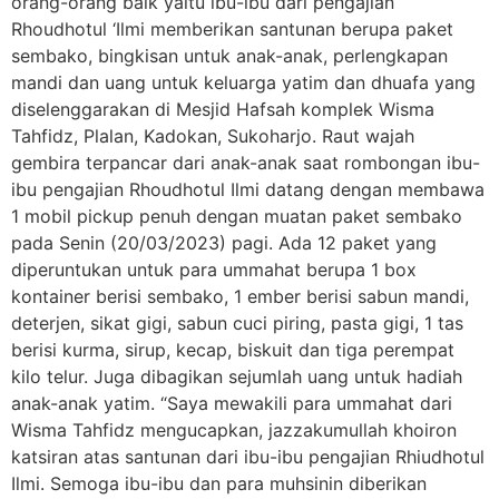
orang-orang baik yaitu ibu-ibu dari pengajian
Rhoudhotul ‘Ilmi memberikan santunan berupa paket
sembako, bingkisan untuk anak-anak, perlengkapan
mandi dan uang untuk keluarga yatim dan dhuafa yang
diselenggarakan di Mesjid Hafsah komplek Wisma
Tahfidz, Plalan, Kadokan, Sukoharjo. Raut wajah
gembira terpancar dari anak-anak saat rombongan ibu-
ibu pengajian Rhoudhotul Ilmi datang dengan membawa
1 mobil pickup penuh dengan muatan paket sembako
pada Senin (20/03/2023) pagi. Ada 12 paket yang
diperuntukan untuk para ummahat berupa 1 box
kontainer berisi sembako, 1 ember berisi sabun mandi,
deterjen, sikat gigi, sabun cuci piring, pasta gigi, 1 tas
berisi kurma, sirup, kecap, biskuit dan tiga perempat
kilo telur. Juga dibagikan sejumlah uang untuk hadiah
anak-anak yatim. “Saya mewakili para ummahat dari
Wisma Tahfidz mengucapkan, jazzakumullah khoiron
katsiran atas santunan dari ibu-ibu pengajian Rhiudhotul
Ilmi. Semoga ibu-ibu dan para muhsinin diberikan