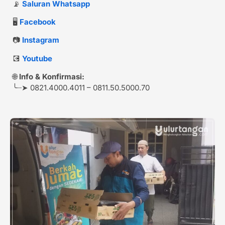
📡
Saluran Whatsapp
🖥️
Facebook
📷
Instagram
💽
Youtube
🌐
Info & Konfirmasi:
╰┈➤ 0821.4000.4011 – 0811.50.5000.70