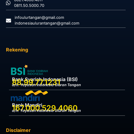
0811.50.5000.70
infoulurtangan@gmail.com
indonesiaulurantangan@gmail.com
Rekening
Bank Syariah Indonesia (BSI)
88.99.77.1231
a/n. Yayasan Indonesia Uluran Tangan
Bank Mandiri
167.000.529.4060
a/n. Yayasan Indonesia Uluran Tangan
Disclaimer