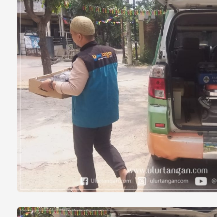
Tumor Terus Mem
Tasikmalaya Tak
Mari Ulurkan Ta
DO