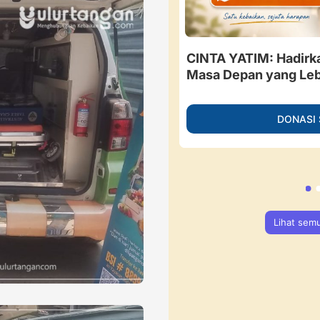
besar, Guru Ngaji di
CINTA YATIM: Hadirk
 Berdaya Menahan Sakit.
Masa Depan yang Leb
ngan
DONASI
NASI SEKARANG
Lihat sem