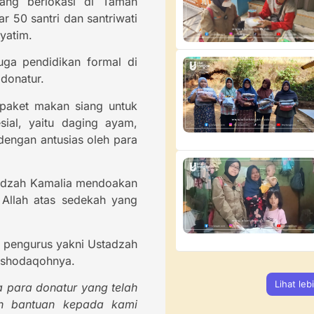
ang berlokasi di Taman
 50 santri dan santriwati
yatim.
ga pendidikan formal di
donatur.
paket makan siang untuk
ial, yaitu daging ayam,
 dengan antusias oleh para
tadzah Kamalia mendoakan
 Allah atas sedekah yang
u pengurus yakni Ustadzah
q shodaqohnya.
Lihat leb
a para donatur yang telah
an bantuan kepada kami