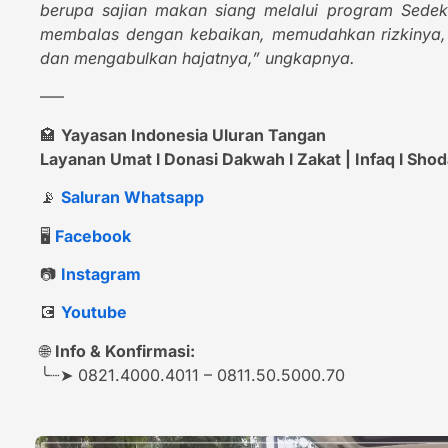
berupa sajian makan siang melalui program Sede
membalas dengan kebaikan, memudahkan rizkinya
dan mengabulkan hajatnya,” ungkapnya.
—–
🏩
Yayasan Indonesia Uluran Tangan
Layanan Umat l Donasi Dakwah l Zakat | Infaq l Shodaq
📡
Saluran Whatsapp
🖥️
Facebook
📷
Instagram
💽
Youtube
🌐
Info & Konfirmasi:
╰┈➤ 0821.4000.4011 – 0811.50.5000.70