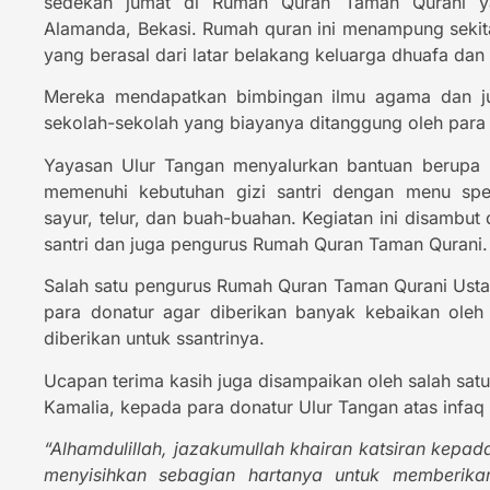
sedekah jumat di Rumah Quran Taman Qurani y
Alamanda, Bekasi. Rumah quran ini menampung sekitar
yang berasal dari latar belakang keluarga dhuafa dan 
Mereka mendapatkan bimbingan ilmu agama dan ju
sekolah-sekolah yang biayanya ditanggung oleh para 
Yayasan Ulur Tangan menyalurkan bantuan berupa 
memenuhi kebutuhan gizi santri dengan menu spes
sayur, telur, dan buah-buahan. Kegiatan ini disambut
santri dan juga pengurus Rumah Quran Taman Qurani.
Salah satu pengurus Rumah Quran Taman Qurani Us
para donatur agar diberikan banyak kebaikan oleh
diberikan untuk ssantrinya.
Ucapan terima kasih juga disampaikan oleh salah sat
Kamalia, kepada para donatur Ulur Tangan atas infa
“Alhamdulillah, jazakumullah khairan katsiran kepad
menyisihkan sebagian hartanya untuk memberik