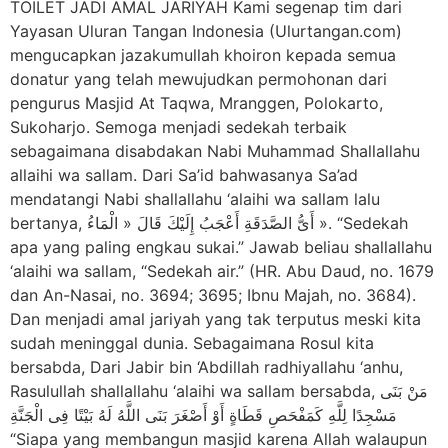
TOILET JADI AMAL JARIYAH Kami segenap tim dari
Yayasan Uluran Tangan Indonesia (Ulurtangan.com)
mengucapkan jazakumullah khoiron kepada semua
donatur yang telah mewujudkan permohonan dari
pengurus Masjid At Taqwa, Mranggen, Polokarto,
Sukoharjo. Semoga menjadi sedekah terbaik
sebagaimana disabdakan Nabi Muhammad Shallallahu
allaihi wa sallam. Dari Sa’id bahwasanya Sa’ad
mendatangi Nabi shallallahu ‘alaihi wa sallam lalu
bertanya, أَىُّ الصَّدَقَةِ أَعْجَبُ إِلَيْكَ قَالَ « الْمَاءُ ». “Sedekah
apa yang paling engkau sukai.” Jawab beliau shallallahu
‘alaihi wa sallam, “Sedekah air.” (HR. Abu Daud, no. 1679
dan An-Nasai, no. 3694; 3695; Ibnu Majah, no. 3684).
Dan menjadi amal jariyah yang tak terputus meski kita
sudah meninggal dunia. Sebagaimana Rosul kita
bersabda, Dari Jabir bin ‘Abdillah radhiyallahu ‘anhu,
Rasulullah shallallahu ‘alaihi wa sallam bersabda, مَنْ بَنَى
مَسْجِدًا لِلَّهِ كَمَفْحَصِ قَطَاةٍ أَوْ أَصْغَرَ بَنَى اللَّهُ لَهُ بَيْتًا فِى الْجَنَّةِ
“Siapa yang membangun masjid karena Allah walaupun