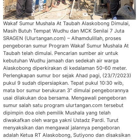
Wakaf Sumur Mushala At Taubah Alaskobong Dimulai,
Masih Butuh Tempat Wudhu dan MCK Senilai 7 Juta
SRAGEN (Ulurtangan.com) – Alhamdulillah, proses
pengeboran sumur Program Wakaf Sumur Mushala At
Taubah telah dimulai. Pencarian sumber air untuk
kebutuhan Wudhu jamaah dan sedekah air warga
Alaskobong diperkirakan di kedalaman 50-60 meter.
Perlengkapan sumur bor sejak Ahad pagi, (23/7/2023)
pukul 9 sudah dipersiapkan. Tepat pukul 10:30 wib,
mata bor sumur berukuran 3″ dimulai pengeborannya
usai dilakukan doa bersama. Mengawali pengeboran
sumur salah satu program ulurtangan.com tersebut
dipimpin doa oleh pemilik Mushala yang telah
diwakafkan oleh warga yakni Ustadz Pardi. Turut
menyaksikan dan mengawal jalannya pengeboran
adalah Ketua RT Alaskobong, Sutiyono dan disaksikan