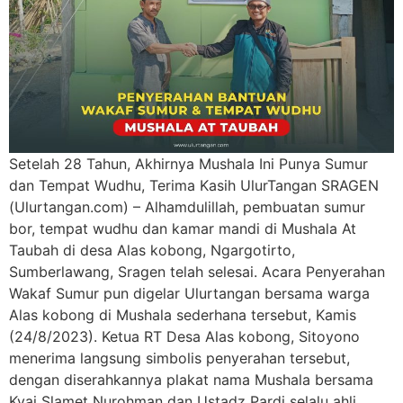
Setelah 28 Tahun, Akhirnya Mushala Ini Punya Sumur
dan Tempat Wudhu, Terima Kasih UlurTangan SRAGEN
(Ulurtangan.com) – Alhamdulillah, pembuatan sumur
bor, tempat wudhu dan kamar mandi di Mushala At
Taubah di desa Alas kobong, Ngargotirto,
Sumberlawang, Sragen telah selesai. Acara Penyerahan
Wakaf Sumur pun digelar Ulurtangan bersama warga
Alas kobong di Mushala sederhana tersebut, Kamis
(24/8/2023). Ketua RT Desa Alas kobong, Sitoyono
menerima langsung simbolis penyerahan tersebut,
dengan diserahkannya plakat nama Mushala bersama
Kyai Slamet Nurohman dan Ustadz Pardi selalu ahli