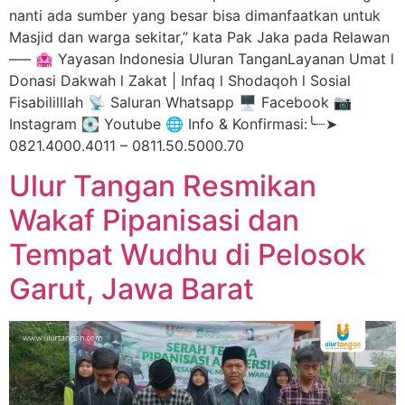
nanti ada sumber yang besar bisa dimanfaatkan untuk
Masjid dan warga sekitar,” kata Pak Jaka pada Relawan
—– 🏩 Yayasan Indonesia Uluran TanganLayanan Umat l
Donasi Dakwah l Zakat | Infaq l Shodaqoh l Sosial
Fisabililllah 📡 Saluran Whatsapp 🖥️ Facebook 📷
Instagram 💽 Youtube 🌐 Info & Konfirmasi:╰┈➤
0821.4000.4011 – 0811.50.5000.70
Ulur Tangan Resmikan
Wakaf Pipanisasi dan
Tempat Wudhu di Pelosok
Garut, Jawa Barat