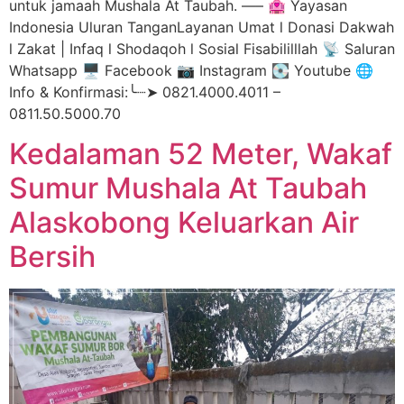
untuk jamaah Mushala At Taubah. —– 🏩 Yayasan
Indonesia Uluran TanganLayanan Umat l Donasi Dakwah
l Zakat | Infaq l Shodaqoh l Sosial Fisabililllah 📡 Saluran
Whatsapp 🖥️ Facebook 📷 Instagram 💽 Youtube 🌐
Info & Konfirmasi:╰┈➤ 0821.4000.4011 –
0811.50.5000.70
Kedalaman 52 Meter, Wakaf
Sumur Mushala At Taubah
Alaskobong Keluarkan Air
Bersih