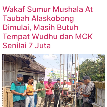
Wakaf Sumur Mushala At
Taubah Alaskobong
Dimulai, Masih Butuh
Tempat Wudhu dan MCK
Senilai 7 Juta