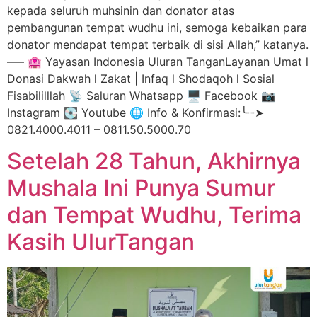
kepada seluruh muhsinin dan donator atas
pembangunan tempat wudhu ini, semoga kebaikan para
donator mendapat tempat terbaik di sisi Allah,” katanya.
—– 🏩 Yayasan Indonesia Uluran TanganLayanan Umat l
Donasi Dakwah l Zakat | Infaq l Shodaqoh l Sosial
Fisabililllah 📡 Saluran Whatsapp 🖥️ Facebook 📷
Instagram 💽 Youtube 🌐 Info & Konfirmasi:╰┈➤
0821.4000.4011 – 0811.50.5000.70
Setelah 28 Tahun, Akhirnya
Mushala Ini Punya Sumur
dan Tempat Wudhu, Terima
Kasih UlurTangan