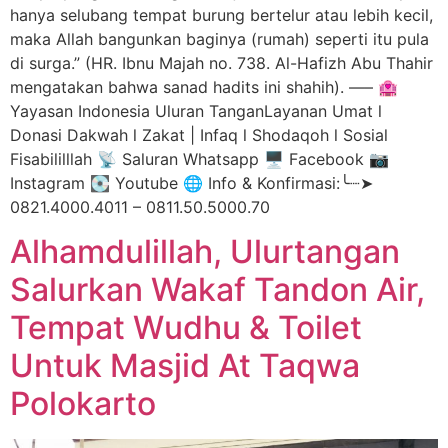
hanya selubang tempat burung bertelur atau lebih kecil,
maka Allah bangunkan baginya (rumah) seperti itu pula
di surga.” (HR. Ibnu Majah no. 738. Al-Hafizh Abu Thahir
mengatakan bahwa sanad hadits ini shahih). —– 🏩
Yayasan Indonesia Uluran TanganLayanan Umat l
Donasi Dakwah l Zakat | Infaq l Shodaqoh l Sosial
Fisabililllah 📡 Saluran Whatsapp 🖥️ Facebook 📷
Instagram 💽 Youtube 🌐 Info & Konfirmasi:╰┈➤
0821.4000.4011 – 0811.50.5000.70
Alhamdulillah, Ulurtangan
Salurkan Wakaf Tandon Air,
Tempat Wudhu & Toilet
Untuk Masjid At Taqwa
Polokarto