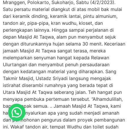
Mranggen, Polokarto, Sukoharjo, Sabtu (4/2/2023).
Satu persatu material diangkut di atas mobil bak mulai
dari keramik dinding, keramik lantai, pintu almunium,
tandon air, pipa-pipa, kran wudhu, kloset, dan
perlengkapan lainnya. Hingga sampai perjalanan di
depan Masjid At Taqwa, alam pun menyambut sejuk
dengan diturunkannya hujan selama 30 menit. Keceriaan
jamaah Masjid At Taqwa sangat terasa, mereka
melemparkan senyuman hangat kepada Relawan
Ulurtangan dan menyambut penuh persaudaraan
dengan kedatangan material yang diharapkan. Sang
Takmir Masjid, Ustadz Sriyadi langsung mengajak
istirahat diserambi rumahnya yang berada tepat di
Utara Masjid At Taqwa seberang jalan. Teh hangat pun
menyapa pembuka pertemuan tersebut. “Alhamdulillah,
bapak-bapak semua. .. Jamaah Masjid At Taqwa, kami
hari ini menyalurkan apa yang sudah menjadi amanah
dan permohonan pengurus dalam proyek pembangunan
ini. Wakaf tandon air, tempat Wudhu dan toilet sudah