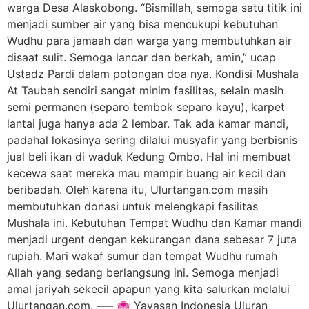
warga Desa Alaskobong. “Bismillah, semoga satu titik ini
menjadi sumber air yang bisa mencukupi kebutuhan
Wudhu para jamaah dan warga yang membutuhkan air
disaat sulit. Semoga lancar dan berkah, amin,” ucap
Ustadz Pardi dalam potongan doa nya. Kondisi Mushala
At Taubah sendiri sangat minim fasilitas, selain masih
semi permanen (separo tembok separo kayu), karpet
lantai juga hanya ada 2 lembar. Tak ada kamar mandi,
padahal lokasinya sering dilalui musyafir yang berbisnis
jual beli ikan di waduk Kedung Ombo. Hal ini membuat
kecewa saat mereka mau mampir buang air kecil dan
beribadah. Oleh karena itu, Ulurtangan.com masih
membutuhkan donasi untuk melengkapi fasilitas
Mushala ini. Kebutuhan Tempat Wudhu dan Kamar mandi
menjadi urgent dengan kekurangan dana sebesar 7 juta
rupiah. Mari wakaf sumur dan tempat Wudhu rumah
Allah yang sedang berlangsung ini. Semoga menjadi
amal jariyah sekecil apapun yang kita salurkan melalui
Ulurtangan.com. —– 🏩 Yayasan Indonesia Uluran