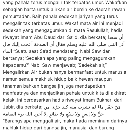
yang pahala terus mengalir tak terbatas umur. Wakafkan
sebagian harta untuk alirkan air bersih ke daerah rawan
pemurtadan. Raih pahala sedekah jariyah yang terus
mengalir tak terbatas umur. Wakaf mata air ini menjadi
sedekah yang mengagumkan di mata Rasulullah, hadis
riwayat Imam Abu Daud dari Sa’id, dia berkata; أن سعدا
أتى النبي صلى الله عليه وسلم فقال أي الصدقة أعجب إليك قال
الماء “Suatu saat Sa’ad mendatangi Nabi Saw dan
bertanya; ‘Sedekah apa yang paling mengagumkan
kepadamu?’ Nabi Saw menjawab; ‘Sedekah air,”
Mengalirkan Air bukan hanya bermanfaat untuk manusia
namun semua makhluk hidup baik hewan maupun
tanaman bahkan bangsa jin juga mendapatkan
manfaatnya dan menjadikan pahala untuk kita di akhirat
kelak. Ini berdasarkan hadis riwayat Imam Bukhari dari
Jabir, dia berkata; مَنْ حَفَر ماءً لم تشرب منه كبد حرَّى من
جنٍّ ولا إنسٍ ولا سَبُعٍ ولا طائرٍ إلا آجره الله يومَ القيامة
“Barangsiapa menggali air, maka tiada meminum darinya
mahluk hidup dari bangsa jin, manusia, dan burung