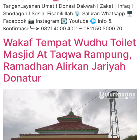
TanganLayanan Umat l Donasi Dakwah l Zakat | Infaq l
Shodaqoh l Sosial Fisabililllah 📡 Saluran Whatsapp 🖥️
Facebook 📷 Instagram 💽 Youtube 🌐 Info &
Konfirmasi:╰┈➤ 0821.4000.4011 – 0811.50.5000.70
Wakaf Tempat Wudhu Toilet
Masjid At Taqwa Rampung,
Ramadhan Alirkan Jariyah
Donatur