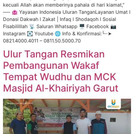
kecuali Allah akan memberinya pahala di hari kiamat,”
—– 🏩 Yayasan Indonesia Uluran TanganLayanan Umat l
Donasi Dakwah l Zakat | Infaq l Shodaqoh l Sosial
Fisabililllah 📡 Saluran Whatsapp 🖥️ Facebook 📷
Instagram 💽 Youtube 🌐 Info & Konfirmasi:╰┈➤
0821.4000.4011 – 0811.50.5000.70
Ulur Tangan Resmikan
Pembangunan Wakaf
Tempat Wudhu dan MCK
Masjid Al-Khairiyah Garut