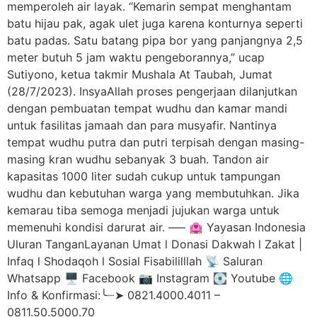
memperoleh air layak. “Kemarin sempat menghantam
batu hijau pak, agak ulet juga karena konturnya seperti
batu padas. Satu batang pipa bor yang panjangnya 2,5
meter butuh 5 jam waktu pengeborannya,” ucap
Sutiyono, ketua takmir Mushala At Taubah, Jumat
(28/7/2023). InsyaAllah proses pengerjaan dilanjutkan
dengan pembuatan tempat wudhu dan kamar mandi
untuk fasilitas jamaah dan para musyafir. Nantinya
tempat wudhu putra dan putri terpisah dengan masing-
masing kran wudhu sebanyak 3 buah. Tandon air
kapasitas 1000 liter sudah cukup untuk tampungan
wudhu dan kebutuhan warga yang membutuhkan. Jika
kemarau tiba semoga menjadi jujukan warga untuk
memenuhi kondisi darurat air. —– 🏩 Yayasan Indonesia
Uluran TanganLayanan Umat l Donasi Dakwah l Zakat |
Infaq l Shodaqoh l Sosial Fisabililllah 📡 Saluran
Whatsapp 🖥️ Facebook 📷 Instagram 💽 Youtube 🌐
Info & Konfirmasi:╰┈➤ 0821.4000.4011 –
0811.50.5000.70