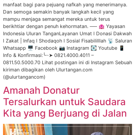
manfaat bagi para pejuang nafkah yang menerimanya.
Dan semoga semakin banyak langkah kecil yang
mampu menjaga semangat mereka untuk terus
berikhtiar dengan penuh kehormatan. —– 🏩 Yayasan
Indonesia Uluran TanganLayanan Umat l Donasi Dakwah
l Zakat | Infaq l Shodaqoh l Sosial Fisabililllah 📡 Saluran
Whatsapp 🖥️ Facebook 📷 Instagram 💽 Youtube 📱
Info & Konfirmasi:╰┈➤ 0821.4000.4011 –
0811.50.5000.70 Lihat postingan ini di Instagram Sebuah
kiriman dibagikan oleh Ulurtangan.com
(@ulurtangancom)
Amanah Donatur
Tersalurkan untuk Saudara
Kita yang Berjuang di Jalan