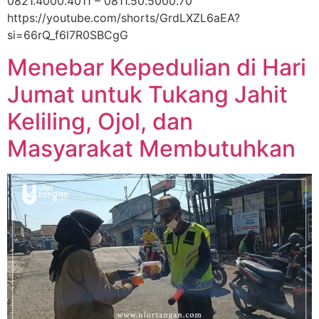
0821.4000.4011 – 0811.50.5000.70
https://youtube.com/shorts/GrdLXZL6aEA?
si=66rQ_f6l7R0SBCgG
Menebar Kepedulian di Hari
Jumat untuk Tukang Jahit
Keliling, Ojol, dan
Masyarakat Membutuhkan