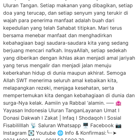
Uluran Tangan. Setiap makanan yang dibagikan, setiap
doa yang terucap, dan setiap senyum yang terukir di
wajah para penerima manfaat adalah buah dari
kepedulian yang telah Sahabat titipkan. Mari terus
bersama menebar manfaat dan menghadirkan
kebahagiaan bagi saudara-saudara kita yang sedang
berjuang mencari nafkah. InsyaAllah, setiap sedekah
yang diberikan dengan ikhlas akan menjadi amal jariyah
yang terus mengalir dan menjadi jalan menuju
keberkahan hidup di dunia maupun akhirat. Semoga
Allah SWT menerima seluruh amal kebaikan kita,
melapangkan rezeki, menjaga kesehatan, serta
mempertemukan kita dengan kebahagiaan di dunia dan
surga-Nya kelak. Aamiin ya Rabbal ‘alamin. —– 🏩
Yayasan Indonesia Uluran TanganLayanan Umat l
Donasi Dakwah l Zakat | Infaq l Shodaqoh l Sosial
Fisabililllah 📡 Saluran Whatsapp 🖥️ Facebook 📷
Instagram 💽 Youtube 🌐 Info & Konfirmasi:╰┈➤