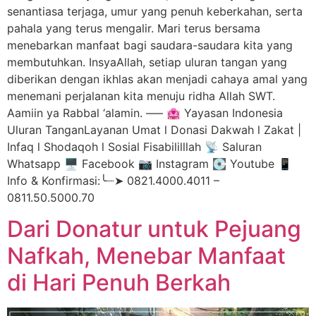
senantiasa terjaga, umur yang penuh keberkahan, serta
pahala yang terus mengalir. Mari terus bersama
menebarkan manfaat bagi saudara-saudara kita yang
membutuhkan. InsyaAllah, setiap uluran tangan yang
diberikan dengan ikhlas akan menjadi cahaya amal yang
menemani perjalanan kita menuju ridha Allah SWT.
Aamiin ya Rabbal ‘alamin. —– 🏩 Yayasan Indonesia
Uluran TanganLayanan Umat l Donasi Dakwah l Zakat |
Infaq l Shodaqoh l Sosial Fisabililllah 📡 Saluran
Whatsapp 🖥️ Facebook 📷 Instagram 💽 Youtube 📱
Info & Konfirmasi:╰┈➤ 0821.4000.4011 –
0811.50.5000.70
Dari Donatur untuk Pejuang
Nafkah, Menebar Manfaat
di Hari Penuh Berkah