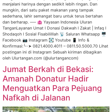
menjalani harinya dengan sedikit lebih ringan. Dan
mungkin, dari satu paket makanan yang tampak
sederhana, lahir semangat baru untuk terus bertahan
dan berharap. —– 🏩 Yayasan Indonesia Uluran
TanganLayanan Umat l Donasi Dakwah l Zakat | Infaq l
Shodaqoh l Sosial Fisabililllah 📡 Saluran Whatsapp 🖥️
Facebook 📷 Instagram 💽 Youtube 📱 Info &
Konfirmasi:╰┈➤ 0821.4000.4011 – 0811.50.5000.70 Lihat
postingan ini di Instagram Sebuah kiriman dibagikan
oleh Ulurtangan.com (@ulurtangancom)
Jumat Berkah di Bekasi:
Amanah Donatur Hadir
Menguatkan Para Pejuang
Nafkah di Jalanan