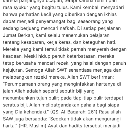
karena panjangnya ucapan, tetapi karena tersimpan
rasa syukur yang begitu tulus. Kami kembali menyadari
bahwa perhatian kecil yang diberikan dengan ikhlas
dapat menjadi penyemangat bagi seseorang yang
sedang berjuang mencari nafkah. Di setiap perjalanan
Jumat Berkah, kami selalu menemukan pelajaran
tentang kesabaran, kerja keras, dan keteguhan hati.
Mereka yang kami temui tidak pernah menyerah dengan
keadaan. Meski hidup penuh keterbatasan, mereka
tetap berusaha mencari rezeki yang halal dengan penuh
kejujuran. Semoga Allah SWT senantiasa menjaga dan
melapangkan rezeki mereka. Allah SWT berfirman:
“Perumpamaan orang yang menginfakkan hartanya di
jalan Allah adalah seperti sebutir biji yang
menumbuhkan tujuh bulir; pada tiap-tiap bulir terdapat
seratus biji. Allah melipatgandakan pahala bagi siapa
yang Dia kehendaki.” (QS. Al-Baqarah: 261) Rasulullah
SAW juga bersabda: “Sedekah tidak akan mengurangi
harta.” (HR. Muslim) Ayat dan hadits tersebut menjadi