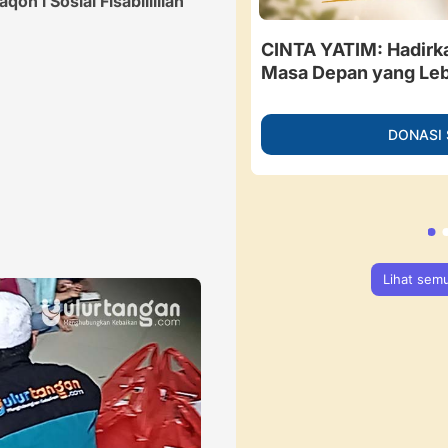
oh l Sosial Fisabililllah
besar, Guru Ngaji di
CINTA YATIM: Hadirk
 Berdaya Menahan Sakit.
Masa Depan yang Leb
ngan
DONASI
NASI SEKARANG
Lihat sem