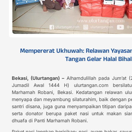
Mempererat Ukhuwah: Relawan Yayasan 
Tangan Gelar Halal Bihal
Bekasi, (Ulurtangan) –
Alhamdulillah pada Jum’at
Jumadil Awal 1444 H) ulurtangan.com bersilat
Marhamah Robani, Bekasi. Kedatangan relawan ulu
menyapa dan meyambung silaturahim, baik dengan p
santri disana, juga guna menyampaikan titipan dari
serta donator berupa paket nasi untuk makan sian
dhuafa di Panti Marhamah Robani.
Paket nasi lengkap berisikan; nasi, ayam bakar, sayu