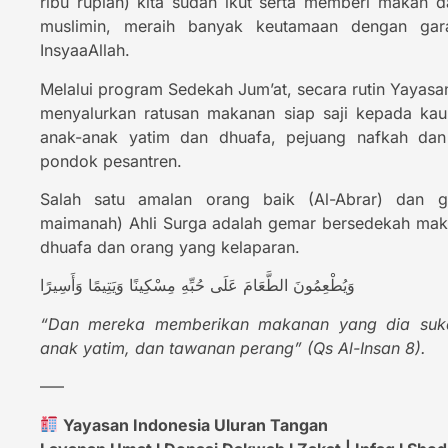
ribu rupiah) kita sudah ikut serta memberi maka
muslimin, meraih banyak keutamaan dengan gara
InsyaaAllah.
Melalui program Sedekah Jum’at, secara rutin Yayasa
menyalurkan ratusan makanan siap saji kepada kaum
anak-anak yatim dan dhuafa, pejuang nafkah dan 
pondok pesantren.
Salah satu amalan orang baik (Al-Abrar) dan g
maimanah) Ahli Surga adalah gemar bersedekah ma
dhuafa dan orang yang kelaparan.
وَيُطْعِمُونَ الطَّعَامَ عَلَى حُبِّهِ مِسْكِينًا وَيَتِيمًا وَأَسِيرًا
“Dan mereka memberikan makanan yang dia suka
anak yatim, dan tawanan perang” (Qs Al-Insan 8).
—–
Yayasan Indonesia Uluran Tangan