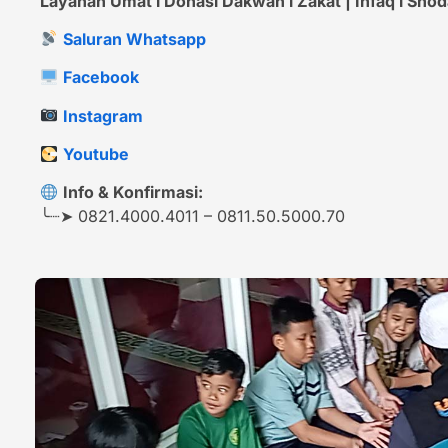
Layanan Umat l Donasi Dakwah l Zakat | Infaq l Shodaq
Saluran Whatsapp
Tumor Terus Mem
Tasikmalaya Tak
Facebook
Mari Ulurkan Ta
Instagram
Youtube
DO
Info & Konfirmasi:
╰┈➤ 0821.4000.4011 – 0811.50.5000.70