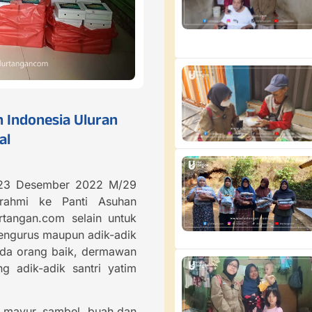
Indonesia Uluran
al
 (23 Desember 2022 M/29
urahmi ke Panti Asuhan
rtangan.com selain untuk
engurus maupun adik-adik
pada orang baik, dermawan
g adik-adik santri yatim
r mayur, sambel, buah dan