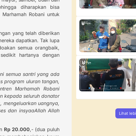
sehingga diharapkan bisa
ti Marhamah Robani untuk
ngan yang telah diberikan
mereka dapatkan. Tak lupa
doakan semua orangbaik,
edikit hartanya dengan
ini semua santri yang ada
as program uluran tangan,
antren Marhamah Robani
n kepada seluruh donator
ya, mengeluarkan uangnya,
es dan insyaaAllah Allah
Lihat leb
an
Rp 20.000
,- (dua puluh