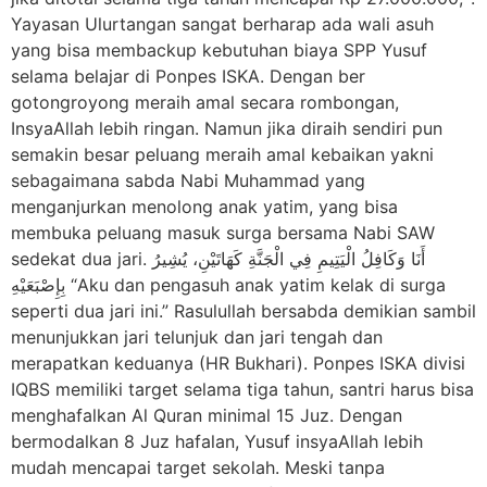
Yayasan Ulurtangan sangat berharap ada wali asuh
yang bisa membackup kebutuhan biaya SPP Yusuf
selama belajar di Ponpes ISKA. Dengan ber
gotongroyong meraih amal secara rombongan,
InsyaAllah lebih ringan. Namun jika diraih sendiri pun
semakin besar peluang meraih amal kebaikan yakni
sebagaimana sabda Nabi Muhammad yang
menganjurkan menolong anak yatim, yang bisa
membuka peluang masuk surga bersama Nabi SAW
sedekat dua jari. أَنَا وَكَافِلُ الْيَتِيمِ فِي الْجَنَّةِ كَهَاتَيْنِ، يُشِيرُ
بِإِصْبَعَيْهِ “Aku dan pengasuh anak yatim kelak di surga
seperti dua jari ini.” Rasulullah bersabda demikian sambil
menunjukkan jari telunjuk dan jari tengah dan
merapatkan keduanya (HR Bukhari). Ponpes ISKA divisi
IQBS memiliki target selama tiga tahun, santri harus bisa
menghafalkan Al Quran minimal 15 Juz. Dengan
bermodalkan 8 Juz hafalan, Yusuf insyaAllah lebih
mudah mencapai target sekolah. Meski tanpa