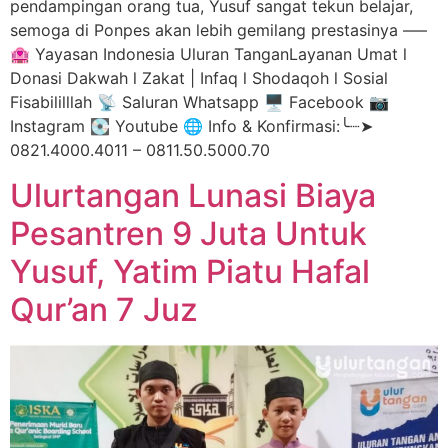
pendampingan orang tua, Yusuf sangat tekun belajar,
semoga di Ponpes akan lebih gemilang prestasinya —–
🏩 Yayasan Indonesia Uluran TanganLayanan Umat l
Donasi Dakwah l Zakat | Infaq l Shodaqoh l Sosial
Fisabililllah 📡 Saluran Whatsapp 🖥️ Facebook 📷
Instagram 💽 Youtube 🌐 Info & Konfirmasi:╰┈➤
0821.4000.4011 – 0811.50.5000.70
Ulurtangan Lunasi Biaya
Pesantren 9 Juta Untuk
Yusuf, Yatim Piatu Hafal
Qur’an 7 Juz