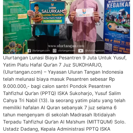
Ulurtangan Lunasi Biaya Pesantren 9 Juta Untuk Yusuf,
Yatim Piatu Hafal Qur’an 7 Juz SUKOHARJO,
(Ulurtangan.com) – Yayasan Uluran Tangan Indonesia
telah melunasi biaya masuk Pesantren sebesar Rp
9.000.000,- bagi calon santri Pondok Pesantren
Tahfizhul Qur’an (PPTQ) ISKA Sukoharjo, Yusuf Salim
Cahya Tri Nabil (13). Ia seorang yatim piatu yang telah
memiliki hafalan Al Quran sebanyak 7 juz selama 6
tahun mengenyam di sekolah Madrasah Ibtidaiyah
Terpadu Tahfizhul Qur’an Al Ma’shum (MITTQUM) Solo.
Ustadz Dadang, Kepala Administrasi PPTQ ISKA