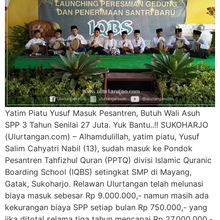
Yatim Piatu Yusuf Masuk Pesantren, Butuh Wali Asuh
SPP 3 Tahun Senilai 27 Juta. Yuk Bantu..!! SUKOHARJO
(Ulurtangan.com) – Alhamdulillah, yatim piatu, Yusuf
Salim Cahyatri Nabil (13), sudah masuk ke Pondok
Pesantren Tahfizhul Quran (PPTQ) divisi Islamic Quranic
Boarding School (IQBS) setingkat SMP di Mayang,
Gatak, Sukoharjo. Relawan Ulurtangan telah melunasi
biaya masuk sebesar Rp 9.000.000,- namun masih ada
kekurangan biaya SPP setiap bulan Rp 750.000,- yang
jika ditotal selama tiga tahun mencapai Rp 27.000.000,-.