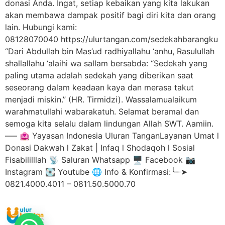
donasi Anda. Ingat, setiap kebaikan yang kita lakukan
akan membawa dampak positif bagi diri kita dan orang
lain. Hubungi kami:
08128070040 https://ulurtangan.com/sedekahbarangku
“Dari Abdullah bin Mas’ud radhiyallahu ‘anhu, Rasulullah
shallallahu ‘alaihi wa sallam bersabda: “Sedekah yang
paling utama adalah sedekah yang diberikan saat
seseorang dalam keadaan kaya dan merasa takut
menjadi miskin.” (HR. Tirmidzi). Wassalamualaikum
warahmatullahi wabarakatuh. Selamat beramal dan
semoga kita selalu dalam lindungan Allah SWT. Aamiin.
—– 🏩 Yayasan Indonesia Uluran TanganLayanan Umat l
Donasi Dakwah l Zakat | Infaq l Shodaqoh l Sosial
Fisabililllah 📡 Saluran Whatsapp 🖥️ Facebook 📷
Instagram 💽 Youtube 🌐 Info & Konfirmasi:╰┈➤
0821.4000.4011 – 0811.50.5000.70