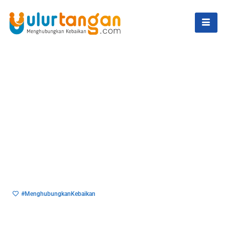
#MenghubungkanKebaikan
Di Balik Setiap