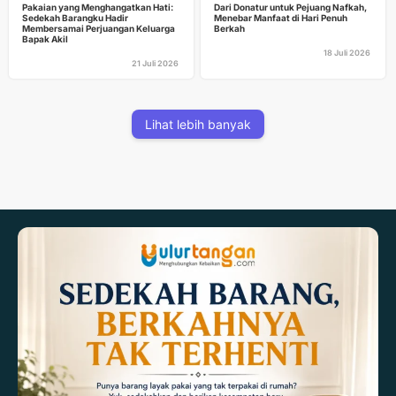
Pakaian yang Menghangatkan Hati:
Dari Donatur untuk Pejuang Nafkah,
Sedekah Barangku Hadir
Menebar Manfaat di Hari Penuh
Membersamai Perjuangan Keluarga
Berkah
Bapak Akil
18 Juli 2026
21 Juli 2026
Lihat lebih banyak