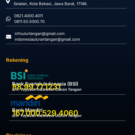
Selatan, Kota Bekasi, Jawa Barat, 17146.
0821.4000.4011
0811.50.5000.70
infoulurtangan@gmail.com
indonesiaulurantangan@gmail.com
Rekening
Bank Syariah Indonesia (BSI)
88.99.77.1231
a/n. Yayasan Indonesia Uluran Tangan
Bank Mandiri
167.000.529.4060
a/n. Yayasan Indonesia Uluran Tangan