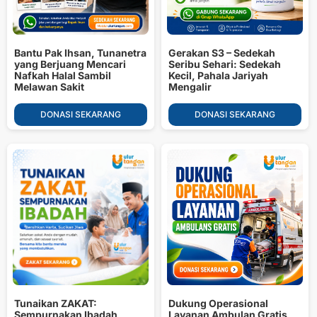
Bantu Pak Ihsan, Tunanetra
Gerakan S3 – Sedekah
yang Berjuang Mencari
Seribu Sehari: Sedekah
Nafkah Halal Sambil
Kecil, Pahala Jariyah
Melawan Sakit
Mengalir
DONASI SEKARANG
DONASI SEKARANG
Tunaikan ZAKAT:
Dukung Operasional
Sempurnakan Ibadah
Layanan Ambulan Gratis