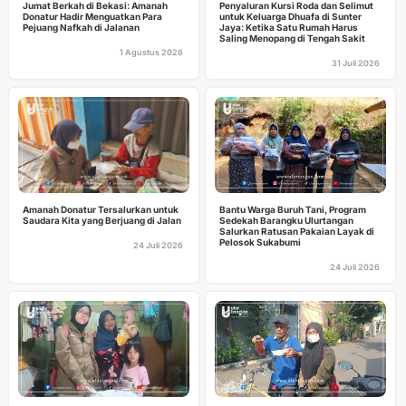
Jumat Berkah di Bekasi: Amanah
Penyaluran Kursi Roda dan Selimut
Donatur Hadir Menguatkan Para
untuk Keluarga Dhuafa di Sunter
Pejuang Nafkah di Jalanan
Jaya: Ketika Satu Rumah Harus
Saling Menopang di Tengah Sakit
1 Agustus 2026
31 Juli 2026
Amanah Donatur Tersalurkan untuk
Bantu Warga Buruh Tani, Program
Saudara Kita yang Berjuang di Jalan
Sedekah Barangku Ulurtangan
Salurkan Ratusan Pakaian Layak di
Pelosok Sukabumi
24 Juli 2026
24 Juli 2026