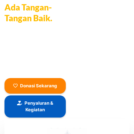
Senyum,
Ada Tangan-
Tangan Baik.
Setiap senyum yang terukir adalah
buah dari kepedulian para donatur,
relawan, dan mitra yang memilih
untuk berbagi. Bersama
Ulurtangan.com, mari terus
menghadirkan berkah, harapan dan
manfaat bagi mereka yang
membutuhkan.
Donasi Sekarang
Penyaluran &
Kegiatan